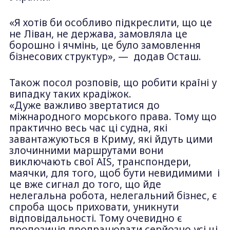
«Я хотів би особливо підкреслити, що це
не Ліван, не держава, замовляла це
борошно і ячмінь, це було замовлення
бізнесових структур», — додав Осташ.
Також посол розповів, що робити країні у
випадку таких крадіжок.
«Дуже важливо звертатися до
міжнародного морського права. Тому що
практично весь час ці судна, які
завантажуються в Криму, які йдуть цими
злочинними маршрутами вони
виключають свої AIS, транспондери,
маячки, для того, щоб бути невидимими і
це вже сигнал до того, що йде
нелегальна робота, нелегальний бізнес, є
спроба щось приховати, уникнути
відповідальності. Тому очевидно є
пропозиція пропрацювати серйозно усі ці