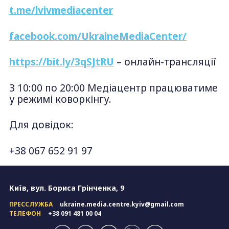
t.me/lvivmediacenter
facebook.com/UkraineMediaCenter/
https://bit.ly/3qSJtRU
– онлайн-трансляції
З 10:00 по 20:00 Медіацентр працюватиме
у режимі коворкінгу.
Для довідок:
+38 067 652 91 97
Київ, вул. Бориса Грінченка, 9
ПРЕССЛУЖБА
ukraine.media.centre.kyiv@gmail.com
ТЕЛЕФОН
+38 091 481 00 04