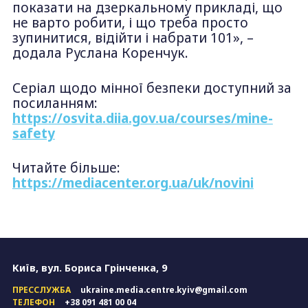
показати на дзеркальному прикладі, що
не варто робити, і що треба просто
зупинитися, відійти і набрати 101», –
додала Руслана Коренчук.
Серіал щодо мінної безпеки доступний за
посиланням:
https://osvita.diia.gov.ua/courses/mine-
safety
Читайте більше:
https://mediacenter.org.ua/uk/novini
Київ, вул. Бориса Грінченка, 9
ПРЕССЛУЖБА
ukraine.media.centre.kyiv@gmail.com
ТЕЛЕФОН
+38 091 481 00 04