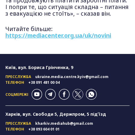
та продовжують платити заробітні плати.
І попри те, що ситуація складна – питання
з евакуацією не стоїть», – сказав він.
Читайте більше:
https://mediacenter.org.ua/uk/novini
Київ, вул. Бориса Грінченка, 9
ПРЕССЛУЖБА
ukraine.media.centre.kyiv@gmail.com
ТЕЛЕФОН
+38 091 481 00 04
СОЦМЕРЕЖІ
Харків, вул. Свободи 5, Держпром, 5 підʼїзд
ПРЕССЛУЖБА
kharkiv.mediahub@gmail.com
ТЕЛЕФОН
+38 093 604 01 01