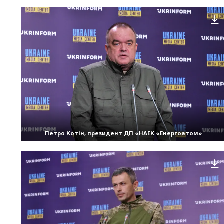
Петро Котін, президент ДП «НАЕК «Енергоатом»