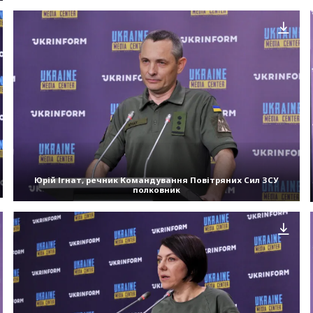
Юрій Ігнат, речник Командування Повітряних Сил ЗСУ
полковник