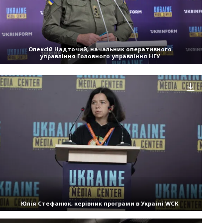
Олексій Надточий, начальник оперативного
управління Головного управління НГУ
Юлія Стефанюк, керівник програми в Україні WCK