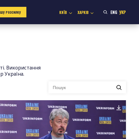
ENG
УКР
КИЇВ
ХАРКІВ
АШУ РОЗСИЛКУ
ті. Використання
р Україна.
Ви
шукали: