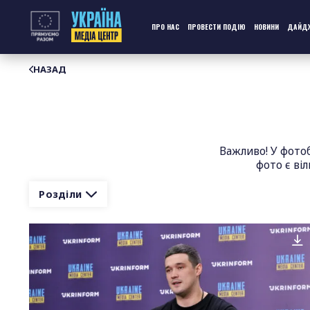
Перейти
до
контенту
ПРО НАС
ПРОВЕСТИ ПОДІЮ
НОВИНИ
ДАЙД
НАЗАД
Важливо! У фото
фото є ві
Розділи