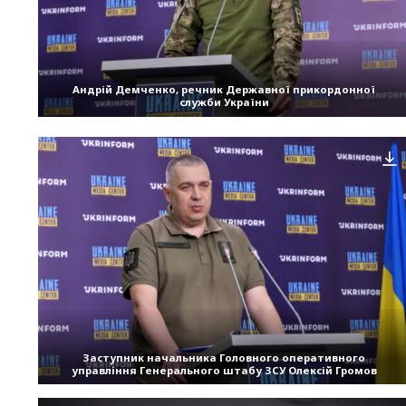
Андрій Демченко, речник Державної прикордонної
служби України
Заступник начальника Головного оперативного
управління Генерального штабу ЗСУ Олексій Громов