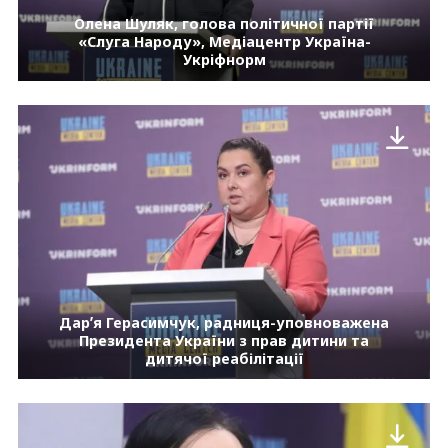
Олена Шуляк, голова політичної партії
«Слуга Народу», Медіацентр Україна-
Укріфнорм
Дарʼя Герасимчук, радниця-уповноважена
Президента України з прав дитини та
дитячої реабілітації