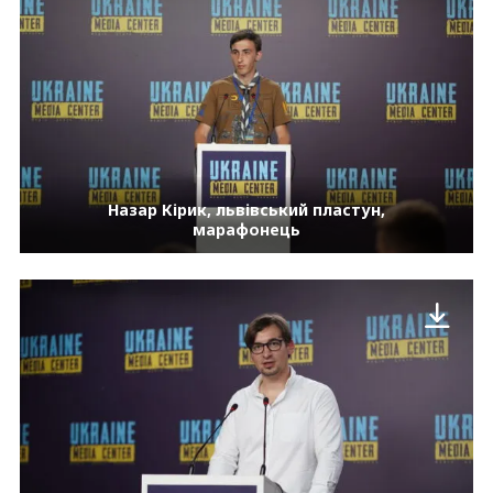
Назар Кірик, львівський пластун,
марафонець