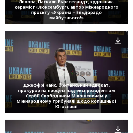
Львова, Паскаль Вьостеландт, художник-
кераміст (Люксембург), автор міжнародного
проєкту «Україна – Ельдорадо
майбутнього!»
Джеффрі Найс, британський адвокат,
прокурор на процесі над експрезидентом
Сербії Слободаном Мілошевичем у
Міжнародному трибуналі щодо колишньої
Югославії