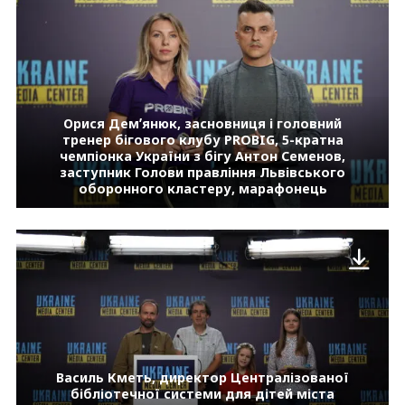
Орися Демʼянюк, засновниця і головний
тренер бігового клубу PROBIG, 5-кратна
чемпіонка України з бігу Антон Семенов,
заступник Голови правління Львівського
оборонного кластеру, марафонець
Василь Кметь, директор Централізованої
бібліотечної системи для дітей міста