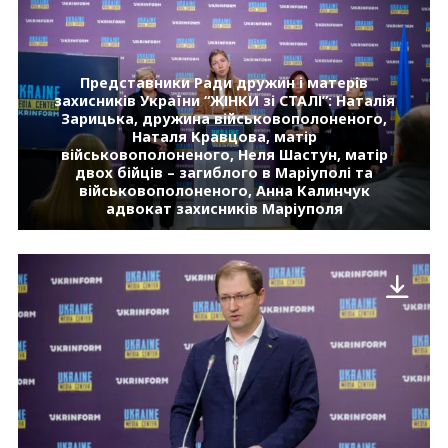
Представники Ради дружин і матерів
захисників України “ЖІНКИ зі СТАЛІ”: Наталія
Зарицька, дружина військовополоненого,
Наталя Кравцова, матір
військовополоненого, Неля Шастун, матір
двох бійців – загиблого в Маріуполі та
військовополоненого, Анна Калинчук
адвокат захисників Маріуполя