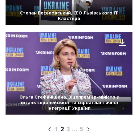
Степан Веселовський, СЕО Львівського ІТ
Кластера
Ольга Стефанішина, Віцепрем’єр-міністр з
питань європейської та євроатлантичної
інтеграції України
1
2
3
…
5
Posts