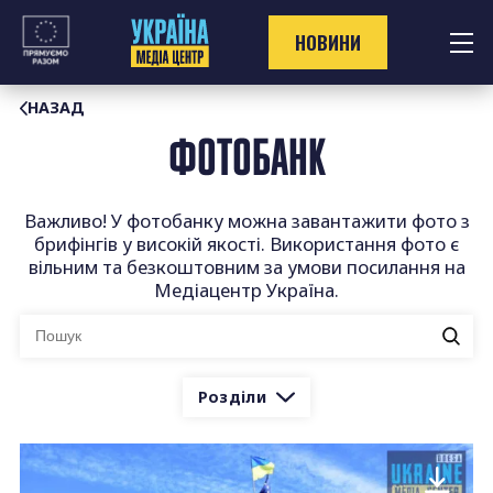
Перейти
до
НОВИНИ
контенту
НАЗАД
ФОТОБАНК
Важливо! У фотобанку можна завантажити фото з
брифінгів у високій якості. Використання фото є
вільним та безкоштовним за умови посилання на
Медіацентр Україна.
Ви
шукали:
Розділи