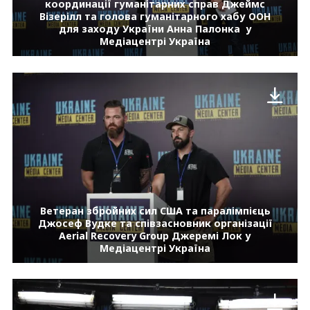
координації гуманітарних справ Джеймс
Візерілл та голова гуманітарного хабу ООН
для заходу України Анна Палонка у
Медіацентрі Україна
Ветеран збройних сил США та паралімпієць
Джосеф Вудке та співзасновник організації
Aerial Recovery Group Джеремі Лок у
Медіацентрі Україна