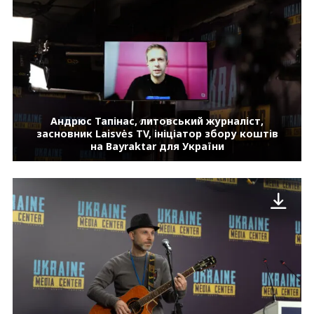
Андрюс Тапінас, литовський журналіст,
засновник Laisvės TV, ініціатор збору коштів
на Bayraktar для України