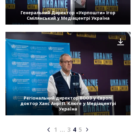
Генеральний Директор «Укрпошти» Ігор
Смілянський у Медіацентрі Україна
Регіональний директор ВООЗ у Європі
доктор Ханс Анрі П. Клюге у Медіацентрі
Україна
1
…
3
4
5
Posts