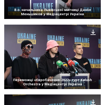
В.о. начальника Львівської митниці Данііл
Меньшиков у Медіацентрі Україна
Переможці «Євробачення-2022» гурт Kalush
Orchestra у Медіацентрі Україна