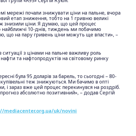
ої групи «А95» Сергій Куюн.
мі мережі почали знижувати ціни на пальне, вчора
вий етап зниження, тобто на 1 гривню великі
ж знизили ціни. Я думаю, що цей процес
 найближчі 10-днів, тиждень ми побачимо
ю, що на пару гривень ціни можуть ще впасти», –
в ситуації з цінами на пальне важливу роль
на нафти та нафтопродуктів на світовому ринку
ересні була 95 доларів за барель, то сьогодні – 80-
закупівельні теж знижуються. Ми бачимо в опті
и, і зараз вже цей процес перекинувся на роздріб.
прогноз абсолютно позитивний», – додав Сергій
://mediacenter.org.ua/uk/novini