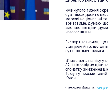
директор консалтингов
«Минулого тижня окре
був також досить масо
мережі національні те
триватиме, думаю, що
зменшення ціни, дума
наголосив він
Експерт зазначив, що 
відіграло й те, що ці
суттєво зменшилася.
«Якщо вона на піку у в
82, і відповідно ціни 
спочатку зниження цін
Тому тут маємо такий 
Куюн.
Читайте більше:
https