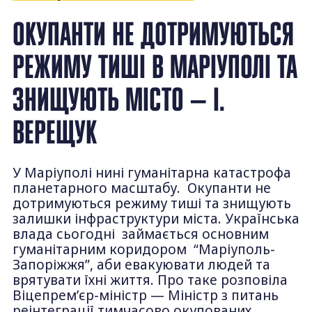
ОКУПАНТИ НЕ ДОТРИМУЮТЬСЯ
РЕЖИМУ ТИШІ В МАРІУПОЛІ ТА
ЗНИЩУЮТЬ МІСТО — І.
ВЕРЕЩУК
У Маріуполі нині гуманітарна катастрофа
планетарного масштабу. Окупанти не
дотримуються режиму тиші та знищують
залишки інфраструктури міста. Українська
влада сьогодні займається основним
гуманітарним коридором “Маріуполь-
Запоріжжя”, аби евакуювати людей та
врятувати їхні життя. Про таке розповіла
Віцепрем’єр-міністр — Міністр з питань
реінтеграції тимчасово окупованих