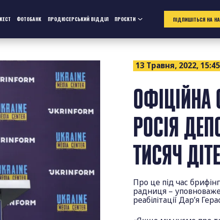
ЖЕСТ
ФОТОБАНК
ПРОДЮСЕРСЬКИЙ ВІДДІЛ
ПРОЄКТИ
ПІДПИШІТЬСЯ НА Н
13 Травня, 2022, 15:4
ОФІЦІЙНА 
РОСІЯ ДЕП
ТИСЯЧ ДІТ
Про це під час брифін
радниця – уповноваже
реабілітації Дар’я Гер