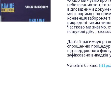
«Якщо ми чуємо про те
небезпечних зон, то т
відповідними документ
ми говоримо про прим
конвенція забороняє т
викрадені таким чино
Частково ми знаємо, хт
пошукові дії», – сказал
Дар’я Герасимчук розпо
спрощенню процедури 
підтвердженого факту
зафіксовано випадків 
Читайте більше:
https