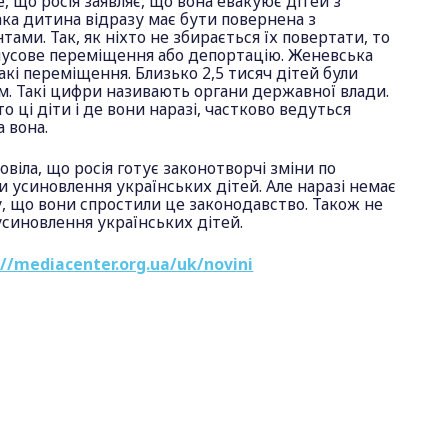
, що росія заявляє, що вона евакуює дітей з
ака дитина відразу має бути повернена з
ами. Так, як ніхто не збирається їх повертати, то
усове переміщення або депортацію. Женевська
акі переміщення. Близько 2,5 тисяч дітей були
м. Такі цифри називають органи державної влади.
о ці діти і де вони наразі, частково ведуться
а вона.
віла, що росія готує законотворчі зміни по
усиновлення українських дітей. Але наразі немає
, що вони спростили це законодавство. Також не
усиновлення українських дітей.
://mediacenter.org.ua/uk/novini