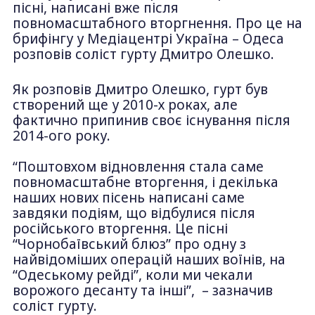
пісні, написані вже після
повномасштабного вторгнення. Про це на
брифінгу у Медіацентрі Україна – Одеса
розповів соліст гурту Дмитро Олешко.
Як розповів Дмитро Олешко, гурт був
створений ще у 2010-х роках, але
фактично припинив своє існування після
2014-ого року.
“Поштовхом відновлення стала саме
повномасштабне вторгення, і декілька
наших нових пісень написані саме
завдяки подіям, що відбулися після
російського вторгення. Це пісні
“Чорнобаївський блюз” про одну з
найвідоміших операцій наших воїнів, на
“Одеському рейді”, коли ми чекали
ворожого десанту та інші”, – зазначив
соліст гурту.