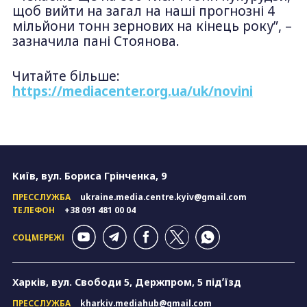
щоб вийти на загал на наші прогнозні 4
мільйони тонн зернових на кінець року”, –
зазначила пані Стоянова.
Читайте більше:
https://mediacenter.org.ua/uk/novini
Київ, вул. Бориса Грінченка, 9
ПРЕССЛУЖБА
ukraine.media.centre.kyiv@gmail.com
ТЕЛЕФОН
+38 091 481 00 04
СОЦМЕРЕЖІ
Харків, вул. Свободи 5, Держпром, 5 підʼїзд
ПРЕССЛУЖБА
kharkiv.mediahub@gmail.com