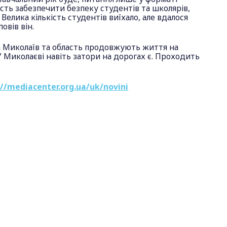
ість забезпечити безпеку студентів та школярів,
Велика кількість студентів виїхало, але вдалося
повів він.
ма Миколаїв та область продовжують життя на
У Миколаєві навіть затори на дорогах є. Проходить
://mediacenter.org.ua/uk/novini