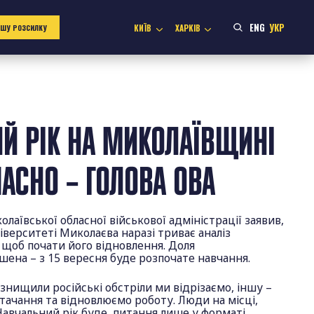
ENG
УКР
КИЇВ
ХАРКІВ
АШУ РОЗСИЛКУ
Й РІК НА МИКОЛАЇВЩИНІ
ЧАСНО – ГОЛОВА ОВА
колаївської обласної військової адміністрації заявив,
іверситеті Миколаєва наразі триває аналіз
 щоб почати його відновлення. Доля
шена – з 15 вересня буде розпочате навчання.
 знищили російські обстріли ми відрізаємо, іншу –
ачання та відновлюємо роботу. Люди на місці,
Навчальний рік буде, питання лише у форматі