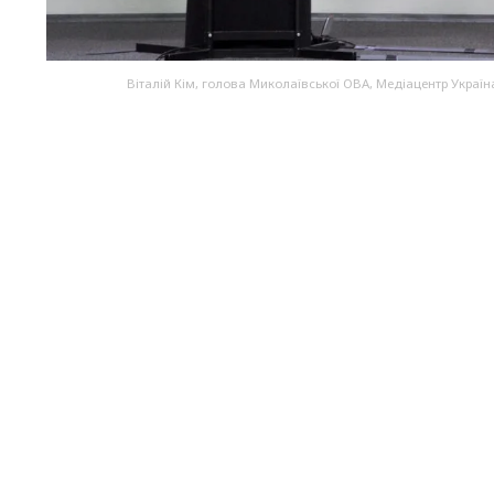
Віталій Кім, голова Миколаївської ОВА, Медіацентр Україн