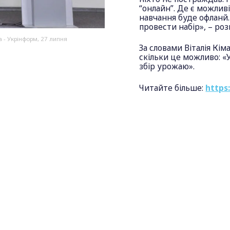
“онлайн”. Де є можлив
навчання буде офланй. 
провести набір», – роз
а - Укрінформ, 27 липня
За словами Віталія Кі
скільки це можливо: «
збір урожаю».
Читайте більше:
https