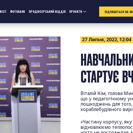
ЖЕСТ
ФОТОБАНК
ПРОДЮСЕРСЬКИЙ ВІДДІЛ
ПРОЄКТИ
ПІДПИШІТЬСЯ НА Н
27 Липня, 2022, 12:04
НАВЧАЛЬНИ
СТАРТУЄ В
Віталій Кім, голова Ми
що у педагогічному ун
пошкоджень для того,
кораблебудівного вирі
«Частину корпусу, яку
відновлюємо теплопост
ніхто не постраждав. 