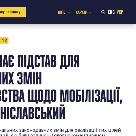
ENG
УКР
КИЇВ
ХАРКІВ
АШУ РОЗСИЛКУ
:12
МАЄ ПІДСТАВ ДЛЯ
НИХ ЗМІН
СТВА ЩОДО МОБІЛІЗАЦІЇ,
ЕНІСЛАВСЬКИЙ
альних законодавчих змін для реалізації тих цілей
зації, які були озвучені Головнокомандувачем