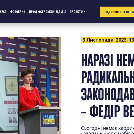
ЖЕСТ
ФОТОБАНК
ПРОДЮСЕРСЬКИЙ ВІДДІЛ
ПРОЄКТИ
ПІДПИШІТЬСЯ НА Н
3 Листопада, 2023, 13
НАРАЗІ НЕ
РАДИКАЛЬ
ЗАКОНОДАВ
– ФЕДІР В
Сьогодні немає кардин
і завдань щодо мобілі