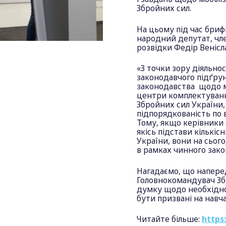
Збройних сил.
На цьому під час бриф
народний депутат, чле
розвідки Федір Венісл
«З точки зору діяльнос
законодавчого підґрун
законодавства щодо мо
центри комплектуванн
Збройних сил України,
підпорядкованість по 
Тому, якщо керівники
якісь підстави кількіс
України, вони на сьог
в рамках чинного зако
Нагадаємо, що наперед
Головнокомандувач Зб
думку щодо необхідно
бути призвані на навча
Читайте більше:
https