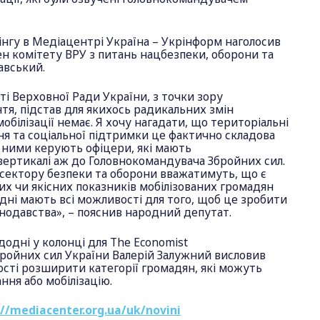
інгу в Медіацентрі Україна – Укрінформ наголосив
н комітету ВРУ з питань нацбезпеки, оборони та
авський.
ті Верховної Ради України, з точки зору
тя, підстав для якихось радикальних змін
білізації немає. Я хочу нагадати, що територіальні
я та соціальної підтримки це фактично складова
 ними керують офіцери, які мають
вертикалі аж до Головнокомандувача Збройних сил.
 сектору безпеки та оборони вважатимуть, що є
них чи якісних показників мобілізованих громадян
одні мають всі можливості для того, щоб це зробити
нодавства», – пояснив народний депутат.
одні у колонці для The Economist
ройних сил України Валерій Залужний висловив
сті розширити категорії громадян, які можуть
ння або мобілізацію.
://mediacenter.org.ua/uk/novini