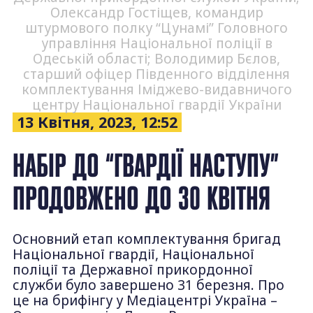
Олександр Гостіщев, командир
штурмового полку “Цунамі” Головного
управління Національної поліції в
Одеській області; Володимир Бєлов,
старший офіцер Південного відділення
комплектування Іміджево-видавничого
центру Національної гвардії України
13 Квітня, 2023, 12:52
НАБІР ДО “ГВАРДІЇ НАСТУПУ”
ПРОДОВЖЕНО ДО 30 КВІТНЯ
Основний етап комплектування бригад
Національної гвардії, Національної
поліції та Державної прикордонної
служби було завершено 31 березня. Про
це на брифінгу у Медіацентрі Україна –