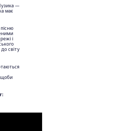
Музика —
ка має
 пісню
леними
режі і
ського
до світу
ртаються
, щоби
т: