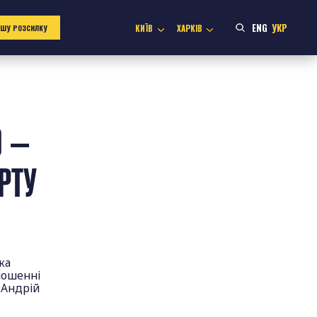
ENG
УКР
КИЇВ
ХАРКІВ
АШУ РОЗСИЛКУ
Ю —
РТУ
ка
ношенні
 Андрій