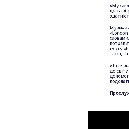
«Музика
це та зб
здатніст
Музичний
«London 
словами,
потрапи
гурту «
татів, з
«Тати з
до світу
допомога
подолат
Прослу