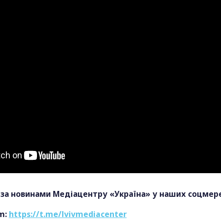
за новинами Медіацентру «Україна» у наших соцмер
m:
https://t.me/lvivmediacenter