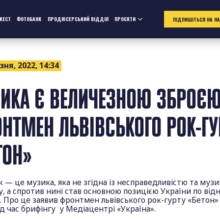
ЖЕСТ
ФОТОБАНК
ПРОДЮСЕРСЬКИЙ ВІДДІЛ
ПРОЄКТИ
ПІДПИШІТЬСЯ НА Н
зня, 2022, 14:34
ИКА Є ВЕЛИЧЕЗНОЮ ЗБРОЄ
НТМЕН ЛЬВІВСЬКОГО РОК-ГУ
ТОН»
 — це музика, яка не згідна із несправедливістю та музи
, а спротив нині став основною позицією України по від
. Про це заявив фронтмен львівського рок-гурту «Бетон»
д час брифінгу у Медіацентрі «Україна».