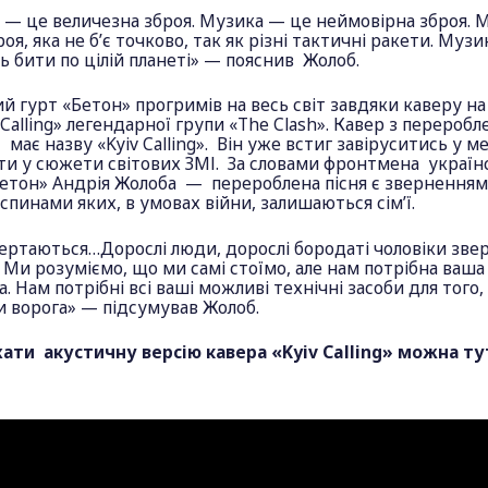
 — це величезна зброя. Музика — це неймовірна зброя. 
роя, яка не б’є точково, так як різні тактичні ракети. Музи
ь бити по цілій планеті» — пояснив Жолоб.
 гурт «Бетон» прогримів на весь світ завдяки каверу на
Calling» легендарної групи «The Clash». Кавер з перероб
 має назву «Kyiv Calling». Він уже встиг завіруситись у ме
ти у сюжети світових ЗМІ. За словами фронтмена україн
Бетон» Андрія Жолоба — перероблена пісня є зверненням 
а спинами яких, в умовах війни, залишаються сім’ї.
вертаються…Дорослі люди, дорослі бородаті чоловіки зве
. Ми розуміємо, що ми самі стоїмо, але нам потрібна ваша
. Нам потрібні всі ваші можливі технічні засоби для того
и ворога» — підсумував Жолоб.
хати
акустичну версію кавера
«
Kyiv Calling
»
можна ту