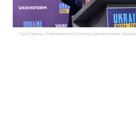
Тарас Кремінь, Уповноважений із захисту державної мови, Медіацен