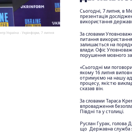
Сьогодні, 7 липня, в 
презентація досліджен
використання державн
тр Україна - Укрінформ, 7 липня
За словами Уповноваже
питання використання 
залишається на порядк
влади. Офіс Уповноваж
порушення мовного з
«Сьогодні ми поговори
якому 16 липня виповн
отримуємо на нашу адр
процесу, якістю викла
сказав він.
За словами Тараса Кре
впровадження безоплат
Півдні та у столиці.
Руслан Гурак, голова 
що Державна служба я