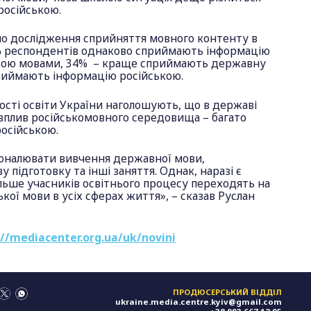
 російською.
о дослідження сприйняття мовного контенту в
% респондентів однаково сприймають інформацію
ькою мовами, 34% – краще сприймають державну
риймають інформацію російською.
ості освіти України наголошують, що в державі
вплив російськомовного середовища – багато
російською.
оналювати вивчення державної мови,
 підготовку та інші заняття. Однак, наразі є
ільше учасників освітнього процесу переходять на
кої мови в усіх сферах життя», – сказав Руслан
://mediacenter.org.ua/uk/novini
ПРОДЮСЕРСЬКИЙ ВІДДІЛ
ukraine.media.centre.kyiv@gmail.com