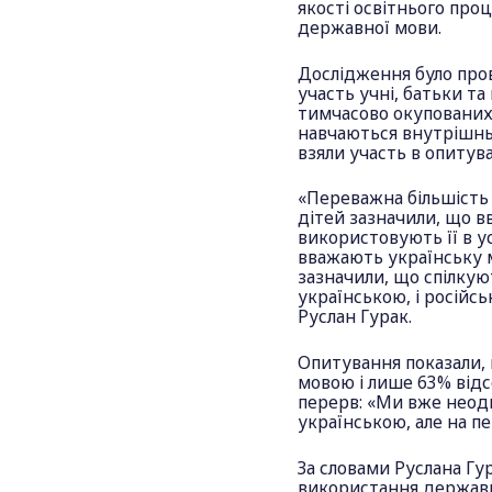
якості освітнього про
державної мови.
Дослідження було про
участь учні, батьки та
тимчасово окупованих 
навчаються внутрішнь
взяли участь в опитув
«Переважна більшість 
дітей зазначили, що в
використовують її в у
вважають українську 
зазначили, що спілкую
українською, і російс
Руслан Гурак.
Опитування показали,
мовою і лише 63% від
перерв: «Ми вже неодн
українською, але на п
За словами Руслана Гу
використання державн