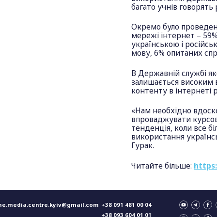
багато учнів говорять
Окремо було проведен
мережі інтернет – 59
українською і російс
мову, 6% опитаних сп
В Державній службі як
залишається високим 
контенту в інтернеті 
«Нам необхідно вдоск
впроваджувати курсову
тенденція, коли все б
використання українсь
Гурак.
Читайте більше:
https
ne.media.centre.kyiv@gmail.com
+38 091 481 00 04
+38 093 604 01 01