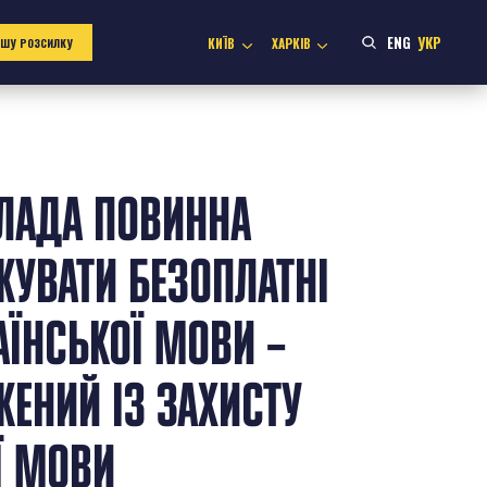
ENG
УКР
КИЇВ
ХАРКІВ
АШУ РОЗСИЛКУ
ЛАДА ПОВИННА
УВАТИ БЕЗОПЛАТНІ
АЇНСЬКОЇ МОВИ –
ЕНИЙ ІЗ ЗАХИСТУ
Ї МОВИ