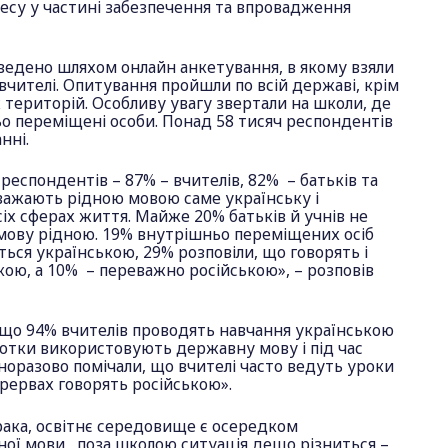
цесу у частині забезпечення та впровадження
ведено шляхом онлайн анкетування, в якому взяли
 вчителі. Опитування пройшли по всій державі, крім
територій. Особливу увагу звертали на школи, де
о переміщені особи. Понад 58 тисяч респондентів
анні.
респондентів – 87% – вчителів, 82% – батьків та
важають рідною мовою саме українську і
сіх сферах життя. Майже 20% батьків й учнів не
мову рідною. 19% внутрішньо переміщених осіб
ться українською, 29% розповіли, що говорять і
ькою, а 10% – переважно російською», – розповів
 що 94% вчителів проводять навчання українською
сотки використовують державну мову і під час
оразово помічали, що вчителі часто ведуть уроки
ерервах говорять російською».
рака, освітнє середовище є осередком
ої мови, поза школою ситуація дещо різниться –