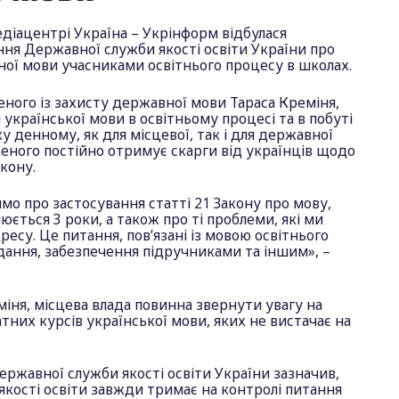
Медіацентрі Україна – Укрінформ відбулася
ня Державної служби якості освіти України про
ої мови учасниками освітнього процесу в школах.
ного із захисту державної мови Тараса Креміня,
української мови в освітньому процесі та в побуті
у денному, як для місцевої, так і для державної
еного постійно отримує скарги від українців щодо
акону.
мо про застосування статті 21 Закону про мову,
юється 3 роки, а також про ті проблеми, які ми
есу. Це питання, пов’язані із мовою освітнього
дання, забезпечення підручниками та іншим», –
міня, місцева влада повинна звернути увагу на
них курсів української мови, яких не вистачає на
Державної служби якості освіти України зазначив,
кості освіти завжди тримає на контролі питання