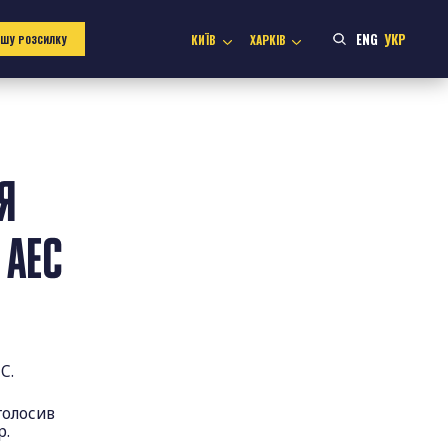
ENG
УКР
КИЇВ
ХАРКІВ
АШУ РОЗСИЛКУ
Я
 АЕС
ЕС.
голосив
р.