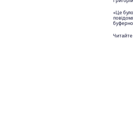
Григорій
«Це було
повідомл
буферної
Читайте