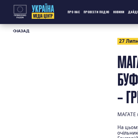
Перейти
до
контенту
ПРО НАС
ПРОВЕСТИ ПОДІЮ
НОВИНИ
ДАЙД
НАЗАД
27 Липн
МАГ
БУФ
– Г
МАГАТЕ 
На цьому
очільник