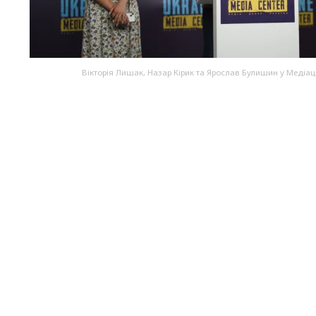
Вікторія Лишак, Назар Кірик та Ярослав Булишин у Медіаце