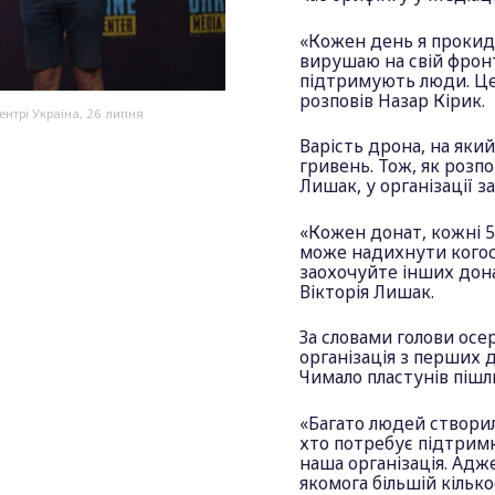
«Кожен день я прокида
вирушаю на свій фронт
підтримують люди. Це
розповів Назар Кірик.
нтрі Україна, 26 липня
Варість дрона, на яки
гривень. Тож, як розп
Лишак, у організації 
«Кожен донат, кожні 5
може надихнути когось
заохочуйте інших дона
Вікторія Лишак.
За словами голови осе
організація з перших 
Чимало пластунів пішл
«Багато людей створил
хто потребує підтримк
наша організація. Адж
якомога більшій кільк