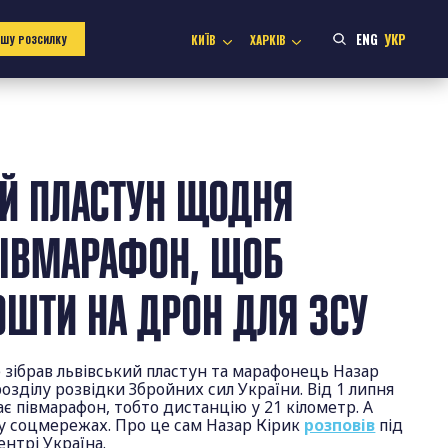
ENG
УКР
КИЇВ
ХАРКІВ
АШУ РОЗСИЛКУ
ИЙ ПЛАСТУН ЩОДНЯ
ПІВМАРАФОН, ЩОБ
ОШТИ НА ДРОН ДЛЯ ЗСУ
 зібрав львівський пластун та марафонець Назар
розділу розвідки Збройних сил України. Від 1 липня
є півмарафон, тобто дистанцію у 21 кілометр. А
є у соцмережах. Про це сам Назар Кірик
розповів
під
ентрі Україна.