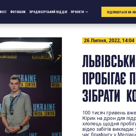
ЖЕСТ
ФОТОБАНК
ПРОДЮСЕРСЬКИЙ ВІДДІЛ
ПРОЄКТИ
ПІДПИШІТЬСЯ НА Н
26 Липня, 2022, 14:04
ЛЬВІВСЬК
ПРОБІГАЄ 
ЗІБРАТИ К
100 тисяч гривень вже
Кірик на дрон для під
хлопець щодня пробіга
відео забігів виклада
час брифінгу у Медіац