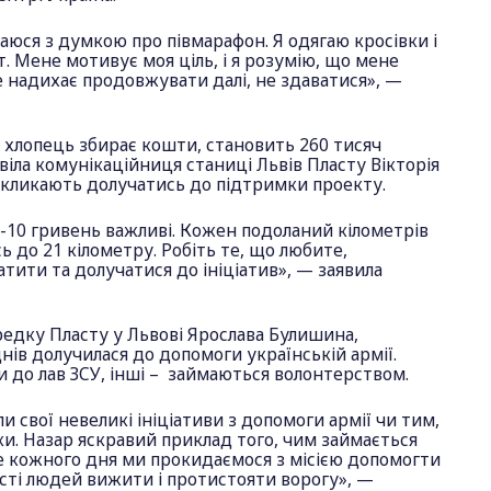
юся з думкою про півмарафон. Я одягаю кросівки і
. Мене мотивує моя ціль, і я розумію, що мене
 надихає продовжувати далі, не здаватися», —
й хлопець збирає кошти, становить 260 тисяч
овіла комунікаційниця станиці Львів Пласту Вікторія
закликають долучатись до підтримки проекту.
-10 гривень важливі. Кожен подоланий кілометрів
 до 21 кілометру. Робіть те, що любите,
тити та долучатися до ініціатив», — заявила
редку Пласту у Львові Ярослава Булишина,
днів долучилася до допомоги українській армії.
и до лав ЗСУ, інші – займаються волонтерством.
и свої невеликі ініціативи з допомоги армії чи тим,
и. Назар яскравий приклад того, чим займається
е кожного дня ми прокидаємося з місією допомогти
ості людей вижити і протистояти ворогу», —