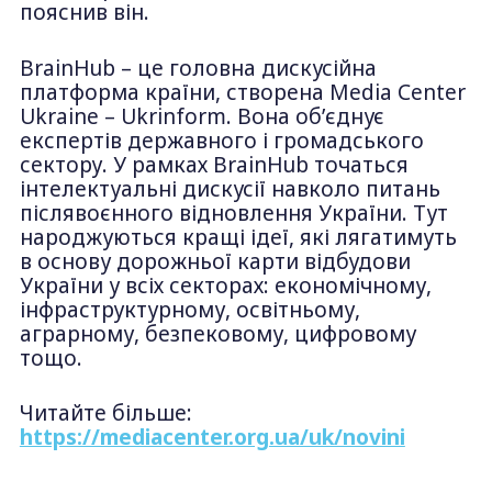
пояснив він.
BrainHub – це головна дискусійна
платформа країни, створена Media Center
Ukraine – Ukrinform. Вона об’єднує
експертів державного і громадського
сектору. У рамках BrainHub точаться
інтелектуальні дискусії навколо питань
післявоєнного відновлення України. Тут
народжуються кращі ідеї, які лягатимуть
в основу дорожньої карти відбудови
України у всіх секторах: економічному,
інфраструктурному, освітньому,
аграрному, безпековому, цифровому
тощо.
Читайте більше:
https://mediacenter.org.ua/uk/novini