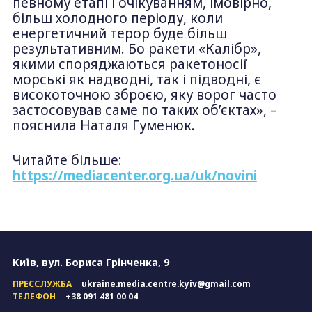
певному етапі і очікуванням, імовірно,
більш холодного періоду, коли
енергетичний терор буде більш
результативним. Бо ракети «Калібр»,
якими споряджаються ракетоносії
морські як надводні, так і підводні, є
високоточною зброєю, яку ворог часто
застосовував саме по таких об’єктах», –
пояснила Наталя Гуменюк.
Читайте більше:
https://mediacenter.org.ua/uk/novini
Київ, вул. Бориса Грінченка, 9
ПРЕССЛУЖБА
ukraine.media.centre.kyiv@gmail.com
ТЕЛЕФОН
+38 091 481 00 04