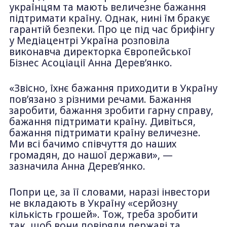
українцям та мають величезне бажання
підтримати країну. Однак, нині їм бракує
гарантій безпеки. Про це під час брифінгу
у Медіацентрі Україна розповіла
виконавча директорка Європейської
Бізнес Асоціації Анна Дерев’янко.
«Звісно, їхнє бажання приходити в Україну
пов’язано з різними речами. Бажання
заробити, бажання зробити гарну справу,
бажання підтримати країну. Дивіться,
бажання підтримати країну величезне.
Ми всі бачимо співчуття до наших
громадян, до нашої держави», —
зазначила Анна Дерев’янко.
Попри це, за її словами, наразі інвестори
не вкладають в Україну «серйозну
кількість грошей». Тож, треба зробити
так, щоб вони довіряли державі та