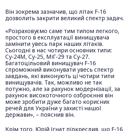
Він зокрема зазначив, що літак F-16
дозволить закрити великий спектр задач.
«Розраховуємо саме тим типом легкого,
простого в експлуатації винищувача
замінити увесь парк наших літаків.
Сьогодні в нас чотири основних типи:
Су-24М, Су-25, МіГ-29 та Су-27.
Багатоцільовий винищувач F-16
спроможний виконувати увесь спектр
завдань, які виконують ці чотири типи
винищувачів. Так, можливо не так
потужно, але за рахунок модернізації, за
рахунок високоточного озброєння він
може зробити дуже багато корисних
речей для України у захисті нашої
держави», – пояснив він.
Крім того, Юрій Ігнат підкреслив, що F-16