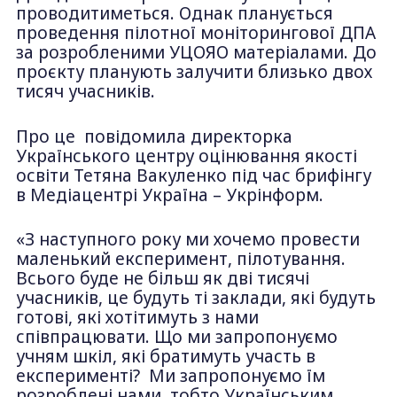
проводитиметься. Однак планується
проведення пілотної моніторингової ДПА
за розробленими УЦОЯО матеріалами. До
проєкту планують залучити близько двох
тисяч учасників.
Про це повідомила директорка
Українського центру оцінювання якості
освіти Тетяна Вакуленко під час брифінгу
в Медіацентрі Україна – Укрінформ.
«З наступного року ми хочемо провести
маленький експеримент, пілотування.
Всього буде не більш як дві тисячі
учасників, це будуть ті заклади, які будуть
готові, які хотітимуть з нами
співпрацювати. Що ми запропонуємо
учням шкіл, які братимуть участь в
експерименті? Ми запропонуємо їм
розроблені нами, тобто Українським