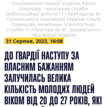
Національної гвардії України, Євген
Шмундер - начальник служби
мобілізаційної роботи 11-ї бригади ім. М.
Грушевського Нацгвардії України, Ольга
Одинцова, начальник психологічної
служби 11-ї бригади ім. М. Грушевського
Нацгвардії України
31 Серпня, 2023, 16:08
ДО ГВАРДІЇ НАСТУПУ ЗА
ВЛАСНИМ БАЖАННЯМ
ЗАЛУЧИЛАСЬ ВЕЛИКА
КІЛЬКІСТЬ МОЛОДИХ ЛЮДЕЙ
ВІКОМ ВІД 20 ДО 27 РОКІВ, ЯКІ