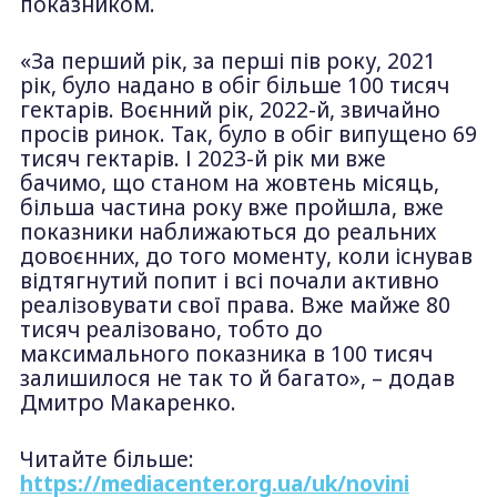
показником.
«За перший рік, за перші пів року, 2021
рік, було надано в обіг більше 100 тисяч
гектарів. Воєнний рік, 2022-й, звичайно
просів ринок. Так, було в обіг випущено 69
тисяч гектарів. І 2023-й рік ми вже
бачимо, що станом на жовтень місяць,
більша частина року вже пройшла, вже
показники наближаються до реальних
довоєнних, до того моменту, коли існував
відтягнутий попит і всі почали активно
реалізовувати свої права. Вже майже 80
тисяч реалізовано, тобто до
максимального показника в 100 тисяч
залишилося не так то й багато», – додав
Дмитро Макаренко.
Читайте більше:
https://mediacenter.org.ua/uk/novini