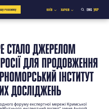
ENG
УКР
КИЇВ
ХАРКІВ
АШУ РОЗСИЛКУ
Е СТАЛО ДЖЕРЕЛОМ
 РОСІЇ ДЛЯ ПРОДОВЖЕННЯ
ОРНОМОРСЬКИЙ ІНСТИТУТ
НИХ ДОСЛІДЖЕНЬ
родного форуму експертної мережі Кримської
айбутнього: експертний погляд” завив Андрій