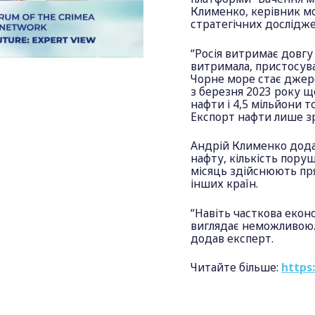
Клименко, керівник м
стратегічних дослідже
“Росія витримає довгу 
витримала, пристосува
Чорне море стає джере
з березня 2023 року щ
нафти і 4,5 мільйони 
Експорт нафти лише зро
Андрій Клименко додав
нафту, кількість пору
місяць здійснюють прям
інших країн.
“Навіть часткова еконо
виглядає неможливою. 
додав експерт.
Читайте більше:
https