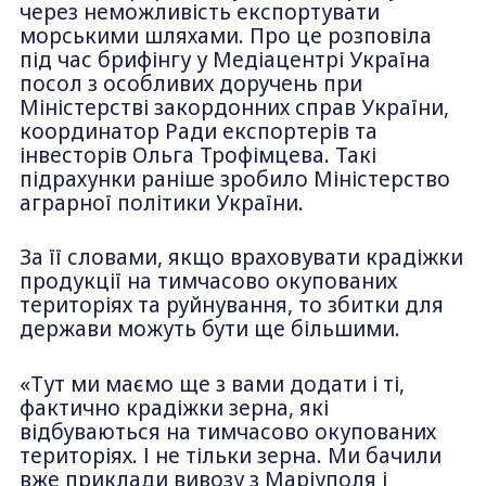
через неможливість експортувати
морськими шляхами. Про це розповіла
під час брифінгу у Медіацентрі Україна
посол з особливих доручень при
Міністерстві закордонних справ України,
координатор Ради експортерів та
інвесторів Ольга Трофімцева. Такі
підрахунки раніше зробило Міністерство
аграрної політики України.
За її словами, якщо враховувати крадіжки
продукції на тимчасово окупованих
територіях та руйнування, то збитки для
держави можуть бути ще більшими.
«Тут ми маємо ще з вами додати і ті,
фактично крадіжки зерна, які
відбуваються на тимчасово окупованих
територіях. І не тільки зерна. Ми бачили
вже приклади вивозу з Маріуполя і