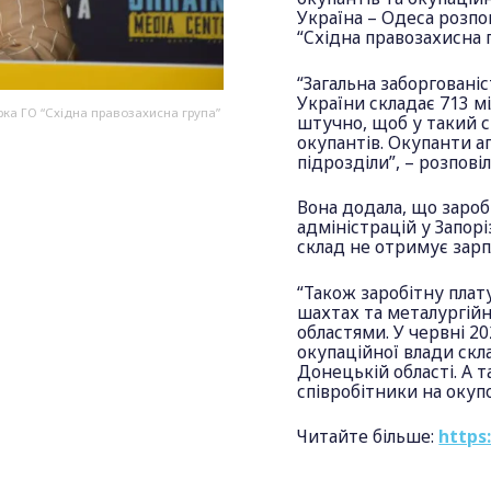
Україна – Одеса розпо
“Східна правозахисна г
“Загальна заборгованіс
України складає 713 мі
рка ГО “Східна правозахисна група”
штучно, щоб у такий с
окупантів. Окупанти а
підрозділи”, – розпові
Вона додала, що зароб
адміністрацій у Запор
склад не отримує зарп
“Також заробітну плат
шахтах та металургій
областями. У червні 20
окупаційної влади скла
Донецькій області. А 
співробітники на окуп
Читайте більше:
https