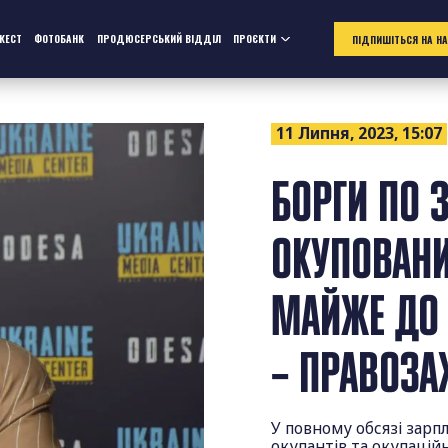
ЖЕСТ
ФОТОБАНК
ПРОДЮСЕРСЬКИЙ ВІДДІЛ
ПРОЄКТИ
ПІДПИШІТЬСЯ НА Н
11 Липня, 2023, 15:07
БОРГИ ПО 
ОКУПОВАНИ
МАЙЖЕ ДО 
– ПРАВОЗ
У повному обсязі зарп
окупантів та окупаційн