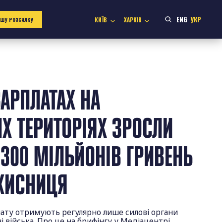
ENG
УКР
КИЇВ
ХАРКІВ
АШУ РОЗСИЛКУ
ЗАРПЛАТАХ НА
Х ТЕРИТОРІЯХ ЗРОСЛИ
300 МІЛЬЙОНІВ ГРИВЕНЬ
АХИСНИЦЯ
лату отримують регулярно лише силові органи
і війська. Про це на брифінгу у Медіацентрі