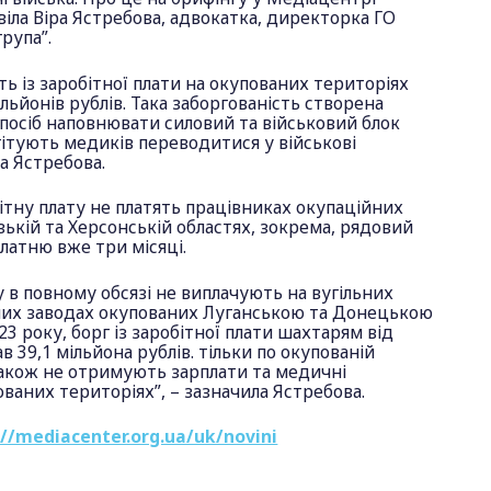
віла Віра Ястребова, адвокатка, директорка ГО
рупа”.
ть із заробітної плати на окупованих територіях
льйонів рублів. Така заборгованість створена
посіб наповнювати силовий та військовий блок
гітують медиків переводитися у військові
ла Ястребова.
ітну плату не платять працівниках окупаційних
ізькій та Херсонській областях, зокрема, рядовий
латню вже три місяці.
у в повному обсязі не виплачують на вугільних
них заводах окупованих Луганською та Донецькою
23 року, борг із заробітної плати шахтарям від
в 39,1 мільйона рублів. тільки по окупованій
також не отримують зарплати та медичні
ованих територіях”, – зазначила Ястребова.
://mediacenter.org.ua/uk/novini