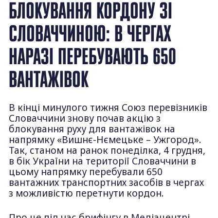
БЛОКУВАННЯ КОРДОНУ ЗІ
СЛОВАЧЧИНОЮ: В ЧЕРГАХ
НАРАЗІ ПЕРЕБУВАЮТЬ 650
ВАНТАЖІВОК
В кінці минулого тижня Союз перевізників
Словаччини знову почав акцію з
блокування руху для вантажівок на
напрямку «Вишнє-Нємецьке – Ужгород».
Так, станом на ранок понеділка, 4 грудня,
в бік України на території Словаччини в
цьому напрямку перебували 650
вантажних транспортних засобів в чергах
з можливістю перетнути кордон.
Про це під час брифінгу в Медіацентрі