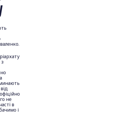
У
ють
р
валенко.
ріархату
 з
йно
а
поминають
 від
 офіційно
го не
часті в
бачимо і