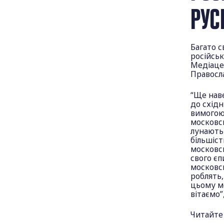
РУС
Багато с
російськ
Медіаце
Правосла
“Ще наве
до східн
вимогою 
московсь
лунають
більшіст
московсь
свого єп
московсь
роблять,
цьому мо
вітаємо”
Читайте