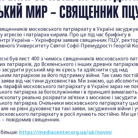
ЬКИЙ МИР – СВЯЩЕННИК ПЦ
вященників московського патріархату в Україні засуджу
у агресію і патріарха кирила. Про це під час брифінгу в
нтрі Україна – Укрінформ заявив священник ПЦУ, ректо
вного Університету Святої Софії-Премудрості Георгій Ко
сні був лист 400 з чимось священників московського пат
их патріархів, до Вселенського і інших древніх патріархів
засудити руський мір як єресь та здійснити суд над
ким патріархом за його підтримку війни. Так само пості
 заяви від частини духовенства. Ми знаємо, що абсолютн
ь парафій московського патріархату в Україні зараз не 
кого патріарха за богослужінням і в принципі вимагають
ископату реально розірвати зв’язки з москвою і засудити
кого патріарха. Очільники московського патріархату цьо
 але на рівні духовенства такі заяви, засудження війни і у
сковського патріархату в росії лунають постійно. Ми це 
, – повідомив священник.
 більше:
https://mediacenter.org.ua/uk/novini