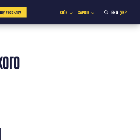
ENG
УКР
КИЇВ
ХАРКІВ
АШУ РОЗСИЛКУ
КОГО
И