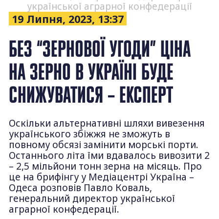
української аграрної конфедерації
19 Липня, 2023, 13:37
БЕЗ “ЗЕРНОВОЇ УГОДИ” ЦІНА
НА ЗЕРНО В УКРАЇНІ БУДЕ
СНИЖУВАТИСЯ – ЕКСПЕРТ
Оскільки альтернативні шляхи вивезення
українського збіжжя не зможуть в
повному обсязі замінити морські порти.
Останнього літа їми вдавалось вивозити 2
– 2,5 мільйони тонн зерна на місяць. Про
це на брифінгу у Медіацентрі Україна –
Одеса розповів Павло Коваль,
генеральний директор української
аграрної конфедерації.