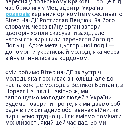
вересня у польському Кракові. Про це під
час брифінгу у Медіацентрі Україна
розповів
керівник оргкомітету фестивалю
Вітер На-Дії Ростислав Пендюк. За його
словами, через війну організатори
цьогоріч хотіли скасувати захід, але
натомість вирішили перенести його до
Польщі. Адже мета цьогорічної події —
допомогти українській молоді, яка через
війну опинилася за кордоном.
«Ми робимо Вітер на-Дії як зустріч
молоді, яка проживає в Польщі, але до
нас також їде молодь з Великої Британії, з
Норвегії, з Італії, і звісно ж, ми
запрошуємо молодих людей з України.
Будемо говорити про те, як ми даємо собі
раду в тих складних обставинах війни, як
вирішуємо труднощі. І як вміємо помічати
можливості, який цей час дає. Бо ми