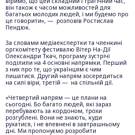
віримо, що цей складний і трагічний час,
він також є часом можливостей для
багатьох молодих людей, і ми будемо про
це говорити», — розповів Ростислав
Пендюк.
За словами медіаекспертки та членкині
оргкомітету фестивалю Вітер На-Дії
Олександри Ткач, програму зустрічі
поділили на 4 основні напрямки. Перший
з них про те, що українцям є чим
пишатися. Другий напрям зосередиться
на силі віри, третій — на спільній дії.
«Четвертий напрям — це плани на
сьогодні. Бо багато людей, які зараз
перебувають за кордоном, трохи
розгублені. Вони не знають, куди
рухатися, і не впевнені в завтрашньому
дні. Ми пропонуємо розробити