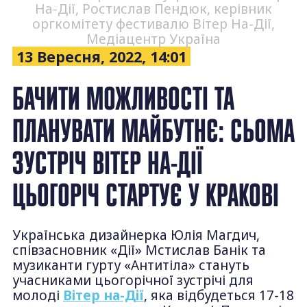
На-Дії, Ростислав Пендюк, керівник
оргкомітету фестивалю Вітер На-Дії,
Медіацентр Україна
13 Вересня, 2022, 14:01
БАЧИТИ МОЖЛИВОСТІ ТА
ПЛАНУВАТИ МАЙБУТНЄ: СЬОМА
ЗУСТРІЧ ВІТЕР НА-ДІЇ
ЦЬОГОРІЧ СТАРТУЄ У КРАКОВІ
Українська дизайнерка Юлія Магдич,
співзасновник «Дії» Мстислав Банік та
музиканти гурту «Антитіла» стануть
учасниками цьогорічної зустрічі для
молоді
Вітер на-Дії
, яка відбудеться 17-18