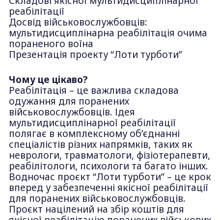
Складові якісної мультидисциплінарної
реабілітації
Досвід військовослужбовців:
мультидисциплінарна реабілітація очима
пораненого воїна
Презентація проекту “Лоти турботи”
Чому це цікаво?
Реабілітація – це важлива складова
одужання для поранених
військовослужбовців. Ідея
мультидисциплінарної реабілітації
полягає в комплексному об’єднанні
спеціалістів різних напрямків, таких як
неврологи, травматологи, фізіотерапевти,
реабілітологи, психологи та багато інших.
Водночас проєкт “Лоти турботи” – це крок
вперед у забезпеченні якісної реабілітації
для поранених військовослужбовців.
Проєкт націлений на збір коштів для
якісної реабілітацію поранених військових