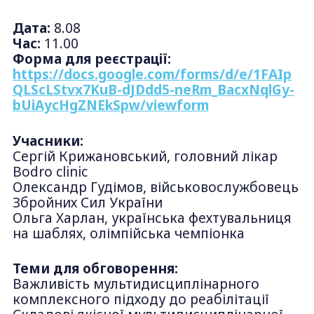
Дата:
8.08
Час:
11.00
Форма для реєстрації:
https://docs.google.com/forms/d/e/1FAIp
QLScLStvx7KuB-dJDdd5-neRm_BacxNqlGy-
bUiAycHgZNEkSpw/viewform
Учасники:
Сергій Крижановський, головний лікар
Bodro clinic
Олександр Гудімов, військовослужбовець
Збройних Сил України
Ольга Харлан, українська фехтувальниця
на шаблях, олімпійська чемпіонка
Теми для обговорення:
Важливість мультидисциплінарного
комплексного підходу до реабілітації