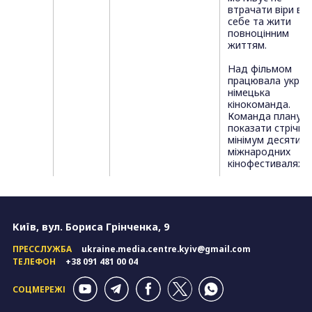
втрачати віри в
себе та жити
повноцінним
життям.
Над фільмом
працювала украї
німецька
кінокоманда.
Команда планує
показати стрічку
мінімум десяти
міжнародних
кінофестивалях.
Київ, вул. Бориса Грінченка, 9
ПРЕССЛУЖБА
ukraine.media.centre.kyiv@gmail.com
ТЕЛЕФОН
+38 091 481 00 04
СОЦМЕРЕЖІ