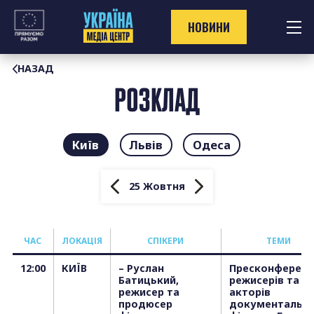
Перейти
до
НОВИНИ
контенту
НАЗАД
РОЗКЛАД
Київ
Львів
Одеса
25 Жовтня
ЧАС
ЛОКАЦІЯ
СПІКЕРИ
T
ЕМИ
12:00
КИЇВ
– Руслан
Пресконференц
Батицький,
режисерів та
режисер та
акторів
продюсер
документальн