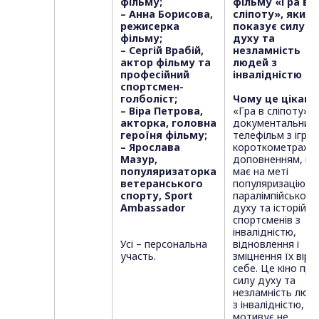
фільму;
фільму «Гра в
– Анна Борисова,
сліпоту», який
режисерка
показує силу
фільму;
духу та
– Сергій Врабій,
незламність
актор фільму та
людей з
професійний
інвалідністю
спортсмен-
голболіст;
Чому це цікаво
– Віра Петрова,
«Гра в сліпоту» –
акторка, головна
документальний
героїня фільму;
телефільм з ігро
– Ярослава
короткометражн
Мазур,
доповненням, щ
популяризаторка
має на меті
ветеранського
популяризацію
спорту, Sport
паралімпійського
Ambassador
духу та історій
спортсменів з
інвалідністю,
Усі – персональна
відновлення і
участь.
зміцнення їх віри 
себе. Це кіно про
силу духу та
незламність люд
з інвалідністю, як
мотивує не