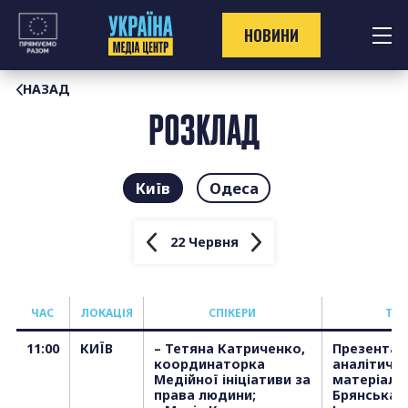
Перейти
до
НОВИНИ
контенту
НАЗАД
РОЗКЛАД
Київ
Одеса
22 Червня
ЧАС
ЛОКАЦІЯ
СПІКЕРИ
ТЕ
11:00
КИЇВ
– Тетяна Катриченко,
Презентац
координаторка
аналітичн
Медійної ініціативи за
матеріалу:
права людини;
Брянська 