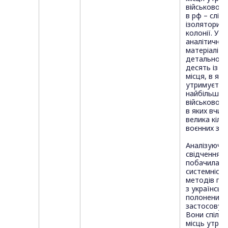
військовоп
в рф – слідч
ізолятори і 
колонії. У 
аналітично
матеріалі ор
детально о
десять із ни
місця, в яки
утримується
найбільша к
військовопо
в яких вчин
велика кільк
воєнних зло
Аналізуючи 
свідчення, 
побачила
системність 
методів по
з українськ
полоненими,
застосовує 
Вони спільні
місць утрим