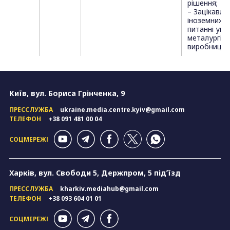
рішення;
– Зацікавле
іноземних п
питанні укр
металургій
виробництв
Київ, вул. Бориса Грінченка, 9
ПРЕССЛУЖБА
ukraine.media.centre.kyiv@gmail.com
ТЕЛЕФОН
+38 091 481 00 04
СОЦМЕРЕЖІ
Харків, вул. Свободи 5, Держпром, 5 підʼїзд
ПРЕССЛУЖБА
kharkiv.mediahub@gmail.com
ТЕЛЕФОН
+38 093 604 01 01
СОЦМЕРЕЖІ