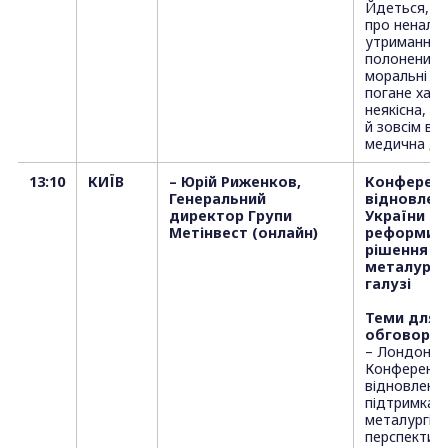
Йдеться, з
про ненале
утримання
полонених, ф
моральні то
погане харч
неякісна, а
й зовсім ві
медична до
13:10
КИЇВ
– Юрій Риженков,
Конференц
Генеральний
відновлен
директор Групи
України в 
Метінвест (онлайн)
реформи т
рішення д
металургі
галузі
Теми для
обговорен
– Лондонсь
Конференці
відновлення
підтримка
металургійно
перспективи