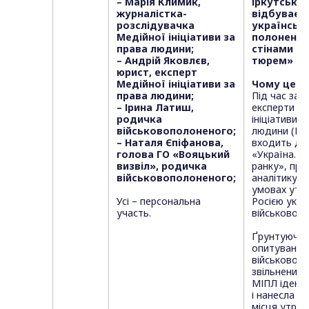
– Марія Климик,
Іркутська:
журналістка-
відбуваєть
розслідувачка
українськ
Медійної ініціативи за
полоненим
права людини;
стінами ро
– Андрій Яковлєв,
тюрем»
юрист, експерт
Медійної ініціативи за
Чому це ц
права людини;
Під час зах
– Ірина Латиш,
експерти М
родичка
ініціативи з
військовополоненого;
людини (МІП
– Наталя Єпіфанова,
входить до 
голова ГО «Вояцький
«Україна. П
визвіл», родичка
ранку», пр
військовополоненого;
аналітику по
умовах утр
Усі – персональна
Росією укра
участь.
військовопо
Ґрунтуючис
опитування
військовосл
звільнених і
МІПЛ ідент
і нанесла н
місця утри