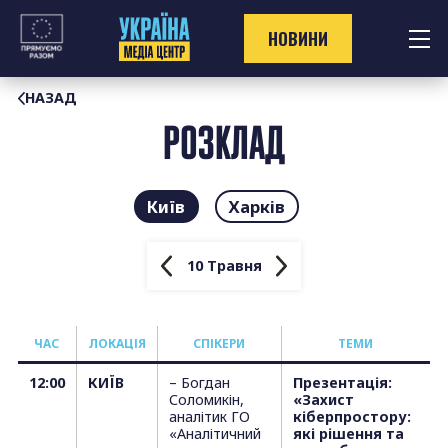
Перейти
до
НОВИНИ
контенту
НАЗАД
РОЗКЛАД
Київ
Харків
10 Травня
ЧАС
ЛОКАЦІЯ
СПІКЕРИ
T
ЕМИ
12:00
КИЇВ
– Богдан
Презентація:
Соломикін,
«Захист
аналітик ГО
кіберпростору:
«Аналітичний
які рішення та