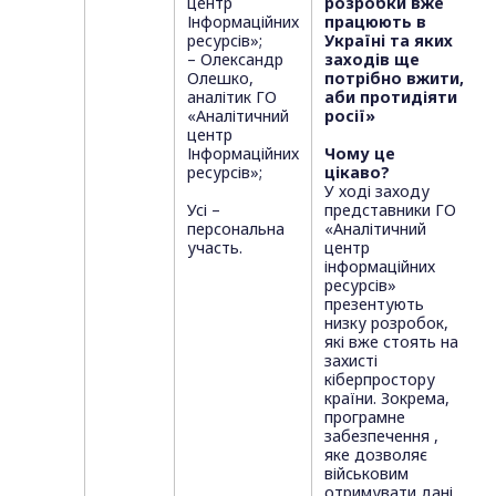
центр
розробки вже
Інформаційних
працюють в
ресурсів»;
Україні та яких
– Олександр
заходів ще
Олешко,
потрібно вжити,
аналітик ГО
аби протидіяти
«Аналітичний
росії»
центр
Інформаційних
Чому це
ресурсів»;
цікаво?
У ході заходу
Усі –
представники ГО
персональна
«Аналітичний
участь.
центр
інформаційних
ресурсів»
презентують
низку розробок,
які вже стоять на
захисті
кіберпростору
країни. Зокрема,
програмне
забезпечення ,
яке дозволяє
військовим
отримувати дані