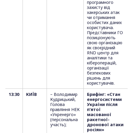
програмного
захисту від
хакерських атак
чи отримання
особистих даних
користувача.
Представники ГО
позиціонують
свою організацію
як своєрідний
RND центр для
аналітики та
кібероперацій,
організації
безпекових
рішень для
користувачів.
13:30
КИЇВ
– Володимир
Брифінг: «Стан
Кудрицький,
енергосистеми
Голова
України після
правління НЕК
п’ятої
«Укренерго»
масованої
(персональна
ракетної-
участь);
дронової атаки
росіян»