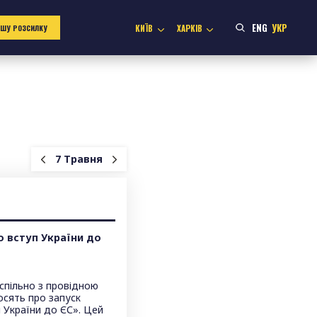
ENG
УКР
КИЇВ
ХАРКІВ
АШУ РОЗСИЛКУ
7 Травня
 вступ України до
спільно з провідною
сять про запуск
 України до ЄС». Цей