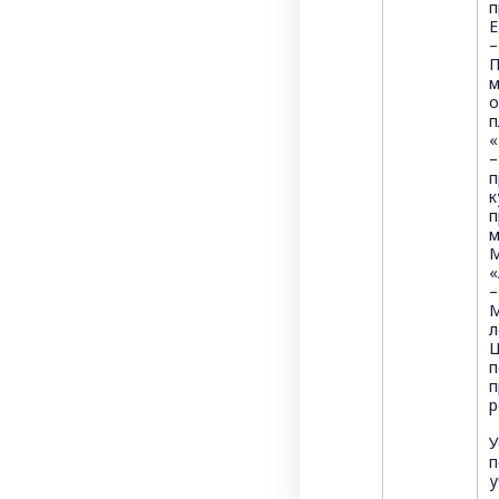
п
E
–
П
м
о
п
«
–
п
к
п
м
М
«
–
М
л
п
п
р
У
п
у