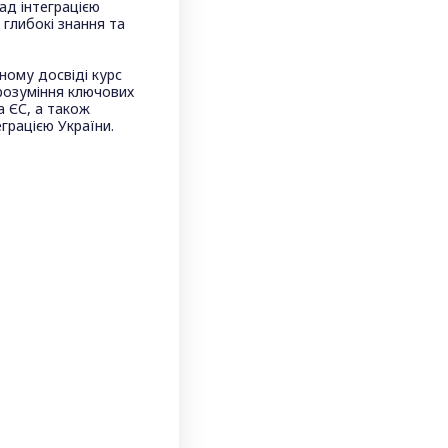
ад інтеграцією
 глибокі знання та
ному досвіді курс
розуміння ключових
а ЄС, а також
еграцією України.