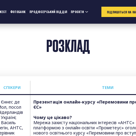
ЖЕСТ
ФОТОБАНК
ПРОДЮСЕРСЬКИЙ ВІДДІЛ
ПРОЄКТИ
ПІДПИШІТЬСЯ НА Н
РОЗКЛАД
СПІКЕРИ
T
ЕМИ
 Єннес де
Презентація онлайн-курсу «Перемовини про
ол, посол
ЄС»
ідерландів
 Україні;
Чому це цікаво?
 Василь
Мережа захисту національних інтересів «АНТС» 
егін, АНТС,
платформою з онлайн-освіти «Прометеус» оголо
ерівник
нового освітнього курсу «Перемовини про вступ