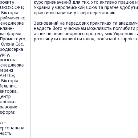
роєкту
курс призначений для тих, хто активно працює н
UROSCOPE;
України у Європейський Союз та прагне здобути
 Вікторія
практичні навички у сфері переговорів.
риймаченко,
енеджерка
Заснований на передових практиках та академіч
нлайн-
надасть його учасникам можливість поглибити 
латформи
аспектів переговорного процесу між Україною т
Прометеус»;
розглянути важливі питання, пов’язані з євроінт
 Олена Сас,
родюсерка
урсу,
роєктна
енеджерка
ережі
АНТС»;
 Вікторія
ельник,
екторка,
Центр
олітико-
равових
еформ;
сі –
ерсональна
часть.