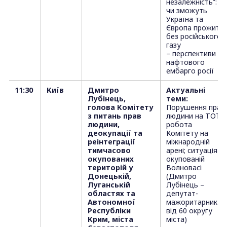
незалежність”:
чи зможуть
Україна та
Європа прожити
без російського
газу
– перспективи
нафтового
ембарго росії
11:30
Київ
Дмитро
Актуальні
Лубінець,
теми:
голова Комітету
Порушення прав
з питань прав
людини на ТОТ;
людини,
робота
деокупації та
Комітету на
реінтеграції
міжнародній
тимчасово
арені; ситуація в
окупованих
окупованій
територій у
Волновасі
Донецькій,
(Дмитро
Луганській
Лубінець –
областях та
депутат-
Автономної
мажоритарник
Республіки
від 60 округу
Крим, міста
міста)