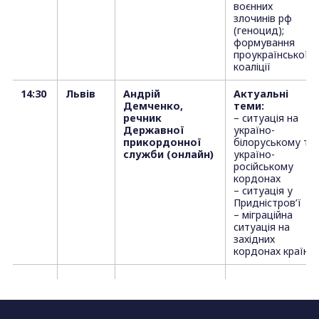
воєнних
злочинів рф
(геноцид);
формування
проукраїнської
коаліції
14:30
Львів
Андрій
Актуальні
Демченко,
теми:
речник
– ситуація на
Державної
україно-
прикордонної
білоруському та
служби (онлайн)
україно-
російському
кордонах
– ситуація у
Придністров’ї
– міграційна
ситуація на
західних
кордонах країни