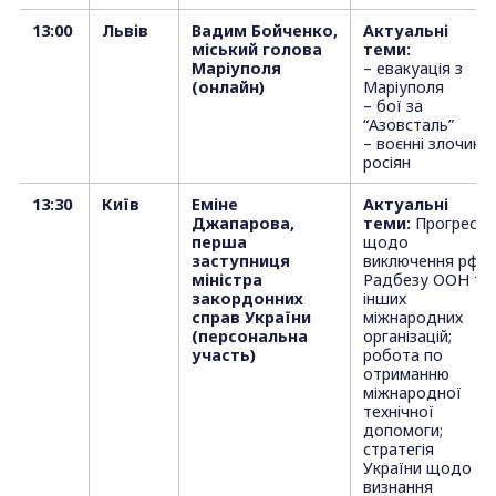
13:00
Львів
Вадим Бойченко,
Актуальні
міський голова
теми:
Маріуполя
– евакуація з
(онлайн)
Маріуполя
– бої за
“Азовсталь”
– воєнні злочини
росіян
13:30
Київ
Еміне
Актуальні
Джапарова,
теми:
Прогрес
перша
щодо
заступниця
виключення рф з
міністра
Радбезу ООН та
закордонних
інших
справ України
міжнародних
(персональна
організацій;
участь)
робота по
отриманню
міжнародної
технічної
допомоги;
стратегія
України щодо
визнання