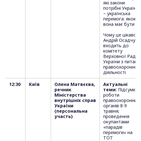
які закони
потрібні Україні
– українська
перемога: якою
вона має бути
Чому це цікаво:
Андрій Осадчук
входить до
комітету
Верховної Ради
України з питань
правоохоронної
діяльності
12:30
Київ
Олена Матвєєва,
Актуальні
речник
теми:
Підсумки
Міністерства
роботи
внутрішніх справ
правоохоронних
України
органів 8-9
(персональна
травня;
участь)
проведення
окупантами
«парадів
перемоги» на
ТОТ