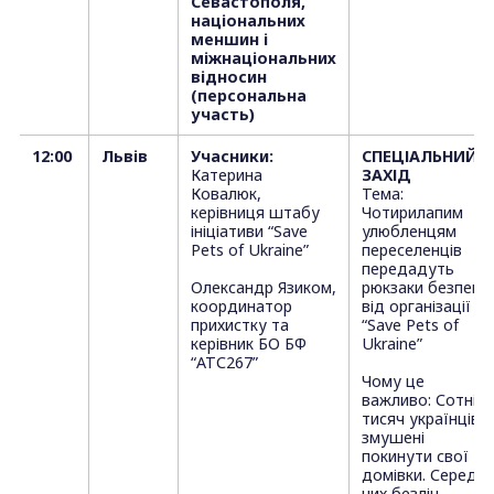
Севастополя,
національних
меншин і
міжнаціональних
відносин
(персональна
участь)
12:00
Львів
Учасники:
СПЕЦІАЛЬНИЙ
Катерина
ЗАХІД
Ковалюк,
Тема:
керівниця штабу
Чотирилапим
ініціативи “Save
улюбленцям
Pets of Ukraine”
переселенців
передадуть
Олександр Язиком,
рюкзаки безпеки
координатор
від організації
прихистку та
“Save Pets of
керівник БО БФ
Ukraine”
“АТС267”
Чому це
важливо: Сотні
тисяч українців
змушені
покинути свої
домівки. Серед
них безліч