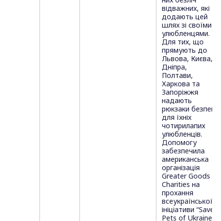
відважних, які
додають цей
шлях зі своїми
улюбленцями.
Для тих, що
прямують до
Львова, Києва,
Дніпра,
Полтави,
Харкова та
Запоріжжя
надають
рюкзаки безпеки
для їхніх
чотирилапих
улюбленців.
Допомогу
забезпечила
американська
організація
Greater Goods
Charities на
прохання
всеукраїнської
ініціативи “Save
Pets of Ukraine”.