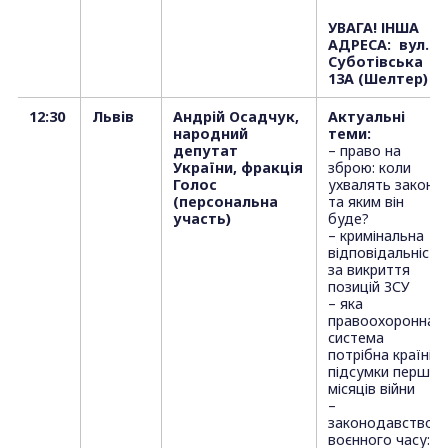
УВАГА! ІНША
АДРЕСА: вул.
Суботівська
13А (Шелтер)
12:30
Львів
Андрій Осадчук,
Актуальні
народний
теми:
депутат
– право на
України, фракція
зброю: коли
Голос
ухвалять закон
(персональна
та яким він
участь)
буде?
– кримінальна
відповідальність
за викриття
позицій ЗСУ
– яка
правоохоронна
система
потрібна країні:
підсумки перших
місяців війни
–
законодавство
воєнного часу: