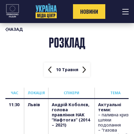
Перейти
до
НОВИНИ
контенту
НАЗАД
РОЗКЛАД
10 Травня
ЧАС
ЛОКАЦІЯ
СПІКЕРИ
ТЕМА
11:30
Львів
Андрій Коболєв,
Актуальні
голова
теми:
правління НАК
– паливна криза:
“Нафтогаз” (2014
шляхи
– 2021)
подолання
– “газова