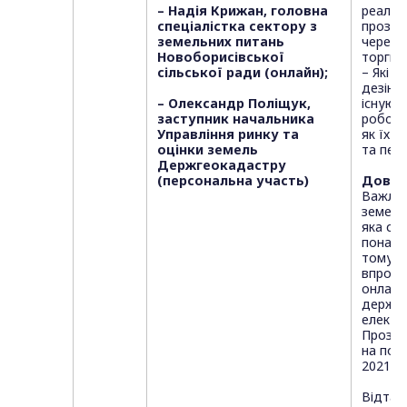
– Надія Крижан, головна
реаліз
спеціалістка сектору з
прозор
земельних питань
через 
Новоборисівської
торги?
сільської ради (онлайн);
– Які м
дезінф
– Олександр Поліщук,
існуют
заступник начальника
роботи
Управління ринку та
як їх 
оцінки земель
та пер
Держгеокадастру
(персональна участь)
Довід
Важлив
земель
яка ст
понад 
тому, 
впров
онлайн-
держав
електр
Прозор
на поч
2021 ро
Відтак 