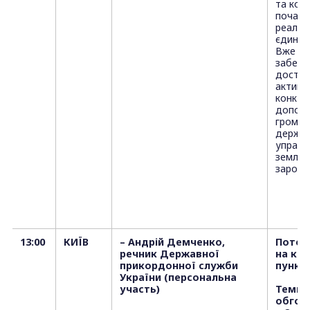
та ком
почали
реаліз
єдиним
Вже дв
забезп
доступ
активів
конкур
допома
громад
держав
управл
землям
заробл
13:00
КИЇВ
– Андрій Демченко,
Поточ
речник Державної
на ко
прикордонної служби
пункт
України (персональна
участь)
Теми 
обгов