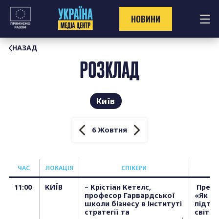
Перейти
до
НОВИНИ
контенту
НАЗАД
РОЗКЛАД
Київ
6 Жовтня
ЧАС
ЛОКАЦІЯ
СПІКЕРИ
11:00
КИЇВ
– Крістіан Кетелс,
Преск
професор Гарвардської
«Як к
школи бізнесу в Інституті
підтр
стратегії та
світов