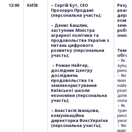
12:00
КИЇВ
– Сергій Бут, СЕО
Резул
Прозорро.Продажі
реаліз
(персональна участь);
держа
комун
– Денис Башлик,
земель
заступник Міністра
робот
аграрної політики та
онлайн
продовольства України з
питань цифрового
розвитку (персональна
Теми 
участь);
обгов
– Як за
– Роман Нейтер,
аукціон
дослідник Центру
ринок 
досліджень
– Які г
продовольства та
яких ре
землекористування
найефе
Київської школи
реаліз
економіки (персональна
ділянк
участь);
онлайн
– Як
– Анастасія Іванцова,
трансф
комунікаційна
ринок з
директорка ВоксУкраїна
умовах
(персональна участь);
– Які щ
мають