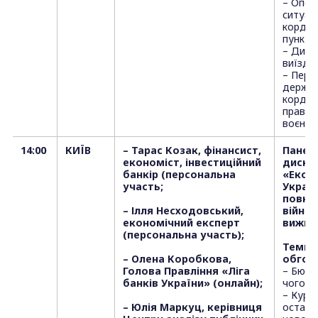
– Опер
ситуаці
кордон
пункта
– Динам
виїзду 
– Пере
держа
кордон
правов
воєнно
14:00
КИЇВ
– Тарас Козак, фінансист,
Панел
економіст, інвестиційний
дискус
банкір (персональна
«Екон
участь;
Україн
повно
– Ілля Несходовський,
війни:
економічний експерт
вижив
(персональна участь);
Теми 
– Олена Коробкова,
обгов
Голова Правління «Ліга
– Бюдж
банків України» (онлайн);
чого ч
– Курс
– Юлія Маркуц, керівниця
останн