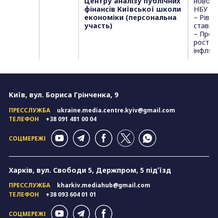
Центру аналізу публічних
нововв
фінансів Київської школи
НБУ
економіки (персональна
– Рівен
участь)
ставки;
– Прог
росту 
інфляці
Київ, вул. Бориса Грінченка, 9
ПРЕССЛУЖБА
ukraine.media.centre.kyiv@gmail.com
ТЕЛЕФОН
+38 091 481 00 04
СОЦМЕРЕЖІ
Харків, вул. Свободи 5, Держпром, 5 підʼїзд
ПРЕССЛУЖБА
kharkiv.mediahub@gmail.com
ТЕЛЕФОН
+38 093 604 01 01
СОЦМЕРЕЖІ