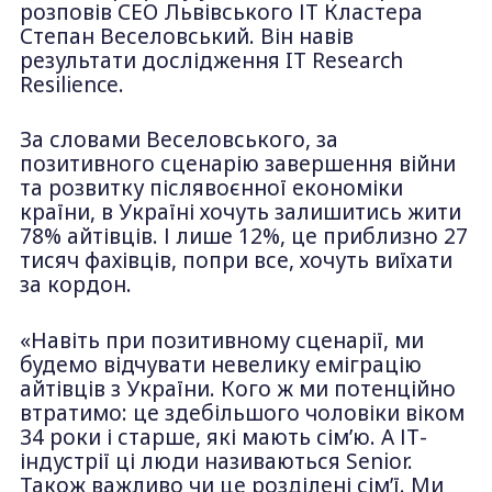
розповів СЕО Львівського ІТ Кластера
Степан Веселовський. Він навів
результати дослідження IT Research
Resilience.
За словами Веселовського, за
позитивного сценарію завершення війни
та розвитку післявоєнної економіки
країни, в Україні хочуть залишитись жити
78% айтівців. І лише 12%, це приблизно 27
тисяч фахівців, попри все, хочуть виїхати
за кордон.
«Навіть при позитивному сценарії, ми
будемо відчувати невелику еміграцію
айтівців з України. Кого ж ми потенційно
втратимо: це здебільшого чоловіки віком
34 роки і старше, які мають сім’ю. А ІТ-
індустрії ці люди називаються Senior.
Також важливо чи це розділені сім’ї. Ми