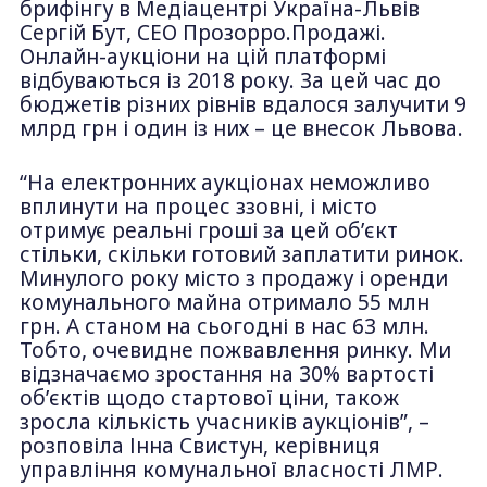
брифінгу в Медіацентрі Україна-Львів
Сергій Бут, СЕО Прозорро.Продажі.
Онлайн-аукціони на цій платформі
відбуваються із 2018 року. За цей час до
бюджетів різних рівнів вдалося залучити 9
млрд грн і один із них – це внесок Львова.
“На електронних аукціонах неможливо
вплинути на процес ззовні, і місто
отримує реальні гроші за цей об’єкт
стільки, скільки готовий заплатити ринок.
Минулого року місто з продажу і оренди
комунального майна отримало 55 млн
грн. А станом на сьогодні в нас 63 млн.
Тобто, очевидне пожвавлення ринку. Ми
відзначаємо зростання на 30% вартості
об’єктів щодо стартової ціни, також
зросла кількість учасників аукціонів”, –
розповіла Інна Свистун, керівниця
управління комунальної власності ЛМР.