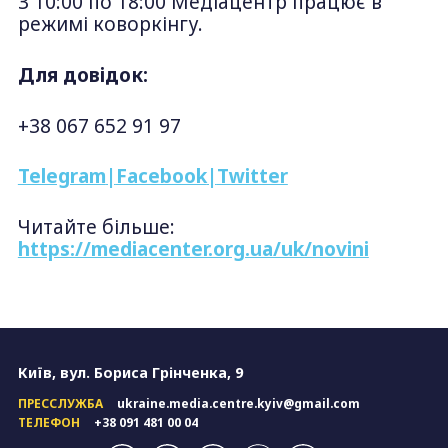
З 10:00 по 18:00 Медіацентр працює в
режимі коворкінгу.
Для довідок:
+38 067 652 91 97
Telegram
|
Facebook
|
Twitter
Читайте більше:
https://mediacenter.org.ua/uk/novini
Київ, вул. Бориса Грінченка, 9
ПРЕССЛУЖБА
ukraine.media.centre.kyiv@gmail.com
ТЕЛЕФОН
+38 091 481 00 04