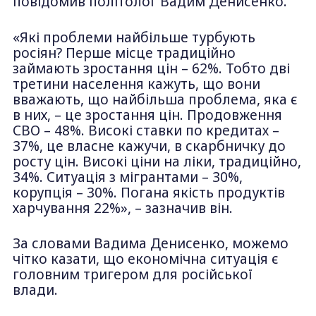
повідомив політолог Вадим Денисенко.
«Які проблеми найбільше турбують
росіян? Перше місце традиційно
займають зростання цін – 62%. Тобто дві
третини населення кажуть, що вони
вважають, що найбільша проблема, яка є
в них, – це зростання цін. Продовження
СВО – 48%. Високі ставки по кредитах –
37%, це власне кажучи, в скарбничку до
росту цін. Високі ціни на ліки, традиційно,
34%. Ситуація з мігрантами – 30%,
корупція – 30%. Погана якість продуктів
харчування 22%», – зазначив він.
За словами Вадима Денисенко, можемо
чітко казати, що економічна ситуація є
головним тригером для російської
влади.