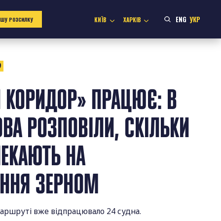
ENG
УКР
КИЇВ
ХАРКІВ
АШУ РОЗСИЛКУ
9
 КОРИДОР» ПРАЦЮЄ: В
ОВА РОЗПОВІЛИ, СКІЛЬКИ
ЧЕКАЮТЬ НА
ЕННЯ ЗЕРНОМ
маршруті вже відпрацювало 24 судна.