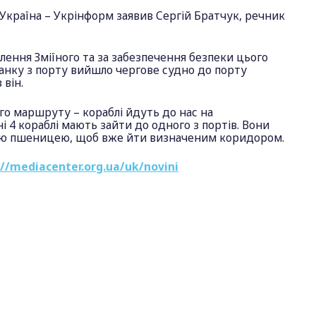
Україна – Укрінформ заявив Сергій Братчук, речник
лення Зміїного та за забезпечення безпеки цього
анку з порту вийшло чергове судно до порту
в він.
о маршруту – кораблі йдуть до нас на
і 4 кораблі мають зайти до одного з портів. Вони
ю пшеницею, щоб вже йти визначеним коридором.
://mediacenter.org.ua/uk/novini