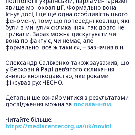
політології українській, парламентаризмі
явище монокоаліції. Формально вона
існує досі, і це ще одна особливість цього
феномену, тому що попередні коаліції, які
були в минулих скликаннях, так довго не
тривали. Зараз можна дискутувати чи
вона по факту є, чи немає, але
формально все ж таки є», – зазначив він.
Олександр Саліженко також зауважив, що
у Верховній Раді девʼятого скликання
зникло кнопкодавство, яке роками
фіксував рух ЧЕСНО.
Детальніше ознайомитися з результатами
дослідження можна за
посиланням
.
Читайте більше:
https://mediacenter.org.ua/uk/novini