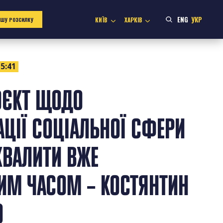
ENG
УКР
КИЇВ
ХАРКІВ
АШУ РОЗСИЛКУ
5:41
ОЄКТ ЩОДО
ЦІЇ СОЦІАЛЬНОЇ СФЕРИ
ХВАЛИТИ ВЖЕ
ИМ ЧАСОМ – КОСТЯНТИН
О