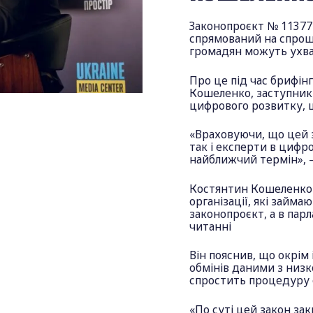
Законопроєкт № 11377 
спрямований на спрощ
громадян можуть ухв
Про це під час брифін
Кошеленко, заступник 
цифрового розвитку, 
«Враховуючи, що цей з
так і експерти в цифр
найближчий термін», –
Костянтин Кошеленко 
організації, які займ
законопроєкт, а в па
читанні
Він пояснив, що окрім
обмінів даними з низ
спростить процедуру 
«По суті цей закон за