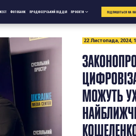
ЖЕСТ
ФОТОБАНК
ПРОДЮСЕРСЬКИЙ ВІДДІЛ
ПРОЄКТИ
ПІДПИШІТЬСЯ НА Н
22 Листопада, 2024, 1
ЗАКОНОПР
ЦИФРОВІЗА
МОЖУТЬ У
НАЙБЛИЖЧ
КОШЕЛЕНК