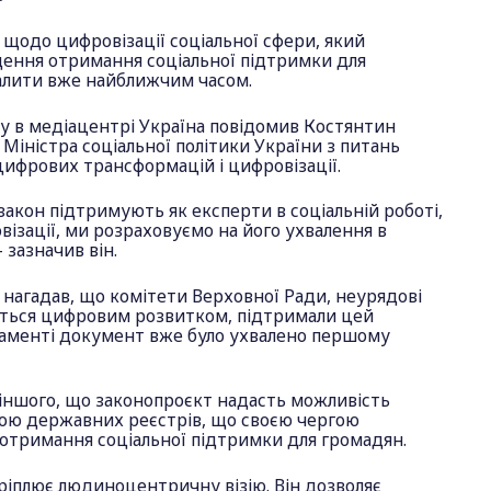
щодо цифровізації соціальної сфери, який
ення отримання соціальної підтримки для
алити вже найближчим часом.
гу в медіацентрі Україна повідомив Костянтин
Міністра соціальної політики України з питань
цифрових трансформацій і цифровізації.
акон підтримують як експерти в соціальній роботі,
овізації, ми розраховуємо на його ухвалення в
 зазначив він.
нагадав, що комітети Верховної Ради, неурядові
аються цифровим розвитком, підтримали цей
рламенті документ вже було ухвалено першому
 іншого, що законопроєкт надасть можливість
кою державних реєстрів, що своєю чергою
отримання соціальної підтримки для громадян.
кріплює людиноцентричну візію. Він дозволяє