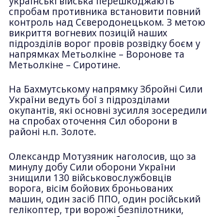
українські війська перешкоджають
спробам противника встановити повний
контроль над Сєверодонецьком. З метою
викриття вогневих позицій наших
підрозділів ворог провів розвідку боєм у
напрямках Метьолкіне – Воронове та
Метьолкіне – Сиротине.
На Бахмутському напрямку Збройні Сили
України ведуть бої з підрозділами
окупантів, які основні зусилля зосередили
на спробах оточення Сил оборони в
районі н.п. Золоте.
Олександр Мотузяник наголосив, що за
минулу добу Сили оборони України
знищили 130 військовослужбовців
ворога, вісім бойових броньованих
машин, один засіб ППО, один російський
гелікоптер, три ворожі безпілотники,