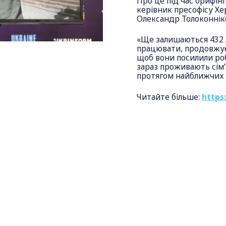
Про це під час брифін
керівник пресофісу Хер
Олександр Толоконнік
«Ще залишаються 432 
працювати, продовжує
щоб вони посилили роб
зараз проживають сім’ї
протягом найближчих д
Читайте більше:
https