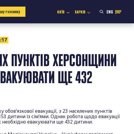
ENG
УКР
КИЇВ
ХАРКІВ
АШУ РОЗСИЛКУ
:17
ИХ ПУНКТІВ ХЕРСОНЩИНИ
ЕВАКУЮВАТИ ЩЕ 432
ку обов’язкової евакуації, з 23 населених пунктів
3 дитини із сім’ями. Однак робота щодо евакуації
к необхідно евакуювати ще 432 дитини.