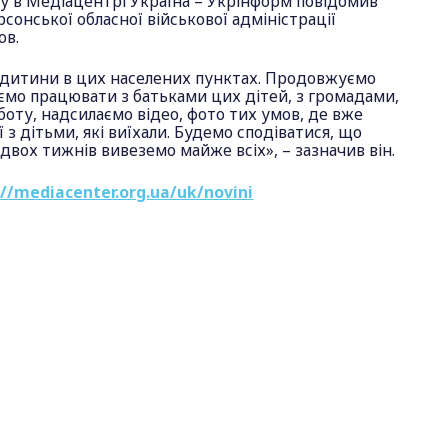
гу в Медіацентрі Україна – Укрінформ повідомив
сонської обласної військової адміністрації
ов.
дитини в цих населених пунктах. Продовжуємо
мо працювати з батьками цих дітей, з громадами,
оту, надсилаємо відео, фото тих умов, де вже
 з дітьми, які виїхали. Будемо сподіватися, що
вох тижнів вивеземо майже всіх», – зазначив він.
://mediacenter.org.ua/uk/novini