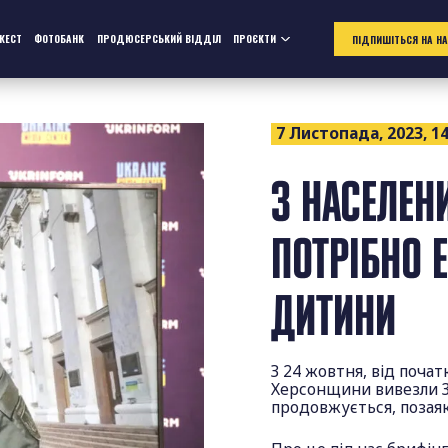
ЖЕСТ
ФОТОБАНК
ПРОДЮСЕРСЬКИЙ ВІДДІЛ
ПРОЄКТИ
ПІДПИШІТЬСЯ НА Н
7 Листопада, 2023, 14
З НАСЕЛЕН
ПОТРІБНО 
ДИТИНИ
З 24 жовтня, від почат
Херсонщини вивезли 35
продовжується, позая