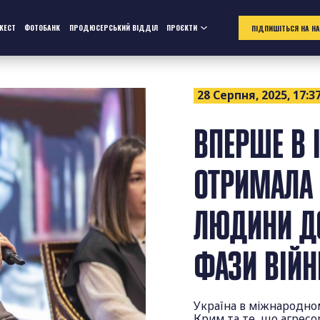
ЖЕСТ
ФОТОБАНК
ПРОДЮСЕРСЬКИЙ ВІДДІЛ
ПРОЄКТИ
ПІДПИШІТЬСЯ НА Н
28 Серпня, 2025, 17:3
ВПЕРШЕ В І
ОТРИМАЛА 
ЛЮДИНИ ДО
ФАЗИ ВІЙ
Україна в міжнародном
Крим та те, що агресо