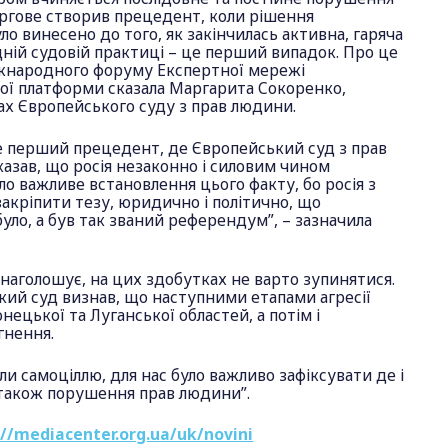
ергове створив прецедент, коли рішення
ло винесено до того, як закінчилась активна, гаряча
дній судовій практиці – це перший випадок. Про це
іжнародного форуму Експертної мережі
ї платформи сказала Маргарита Сокоренко,
ах Європейського суду з прав людини.
е перший прецедент, де Європейський суд з прав
азав, що росія незаконно і силовим чином
ло важливе встановлення цього факту, бо росія з
закріпити тезу, юридично і політично, що
уло, а був так званий референдум”, – зазначила
наголошує, на цих здобутках не варто зупинятися.
кий суд визнав, що наступними етапами агресії
онецької та Луганської областей, а потім і
гнення.
ли самоціллю, для нас було важливо зафіксувати де і
 а також порушення прав людини”.
://mediacenter.org.ua/uk/novini