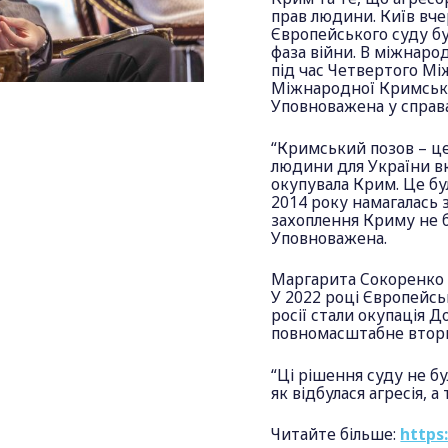
прав людини. Київ вч
Європейського суду бу
фаза війни. В міжнаро
під час Четвертого М
Міжнародної Кримсько
Уповноважена у справ
“Кримський позов – ц
людини для України вк
окупувала Крим. Це бу
2014 року намагалась 
захоплення Криму не б
Уповноважена.
Маргарита Сокоренко 
У 2022 році Європейсь
росії стали окупація Д
повномасштабне втор
“Ці рішення суду не бу
як відбулася агресія,
Читайте більше:
https