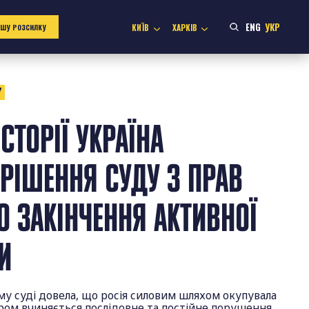
ENG
УКР
КИЇВ
ХАРКІВ
АШУ РОЗСИЛКУ
7
СТОРІЇ УКРАЇНА
РІШЕННЯ СУДУ З ПРАВ
 ЗАКІНЧЕННЯ АКТИВНОЇ
НИ
у суді довела, що росія силовим шляхом окупувала
ром вчиняється послідовне та постійне порушення