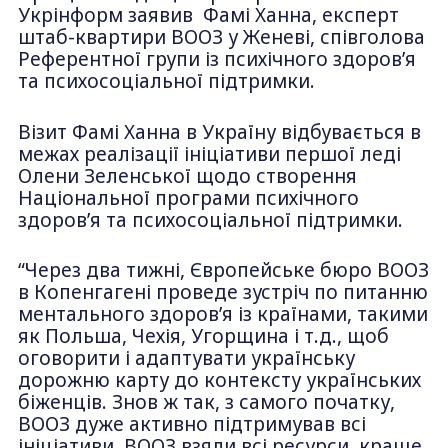
Укрінформ заявив Фамі Ханна, експерт
штаб-квартири ВООЗ у Женеві, співголова
Референтної групи із психічного здоров’я
та психосоціальної підтримки.
Візит Фамі Ханна в Україну відбувається в
межах реалізації ініціативи першої леді
Олени Зеленської щодо створення
Національної програми психічного
здоров’я та психосоціальної підтримки.
“Через два тижні, Європейське бюро ВООЗ
в Копенгагені проведе зустріч по питанню
ментального здоров’я із країнами, такими
як Польша, Чехія, Угорщина і т.д., щоб
оговорити і адаптувати українську
дорожню карту до контексту українських
біженців. Знов ж так, з самого початку,
ВООЗ дуже активно підтримував всі
ініціативи. ВООЗ взяли всі ресурси, краще